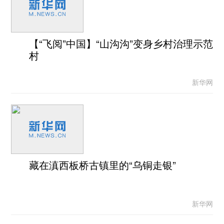
【“飞阅”中国】“山沟沟”变身乡村治理示范
村
新华网
藏在滇西板桥古镇里的“乌铜走银”
新华网