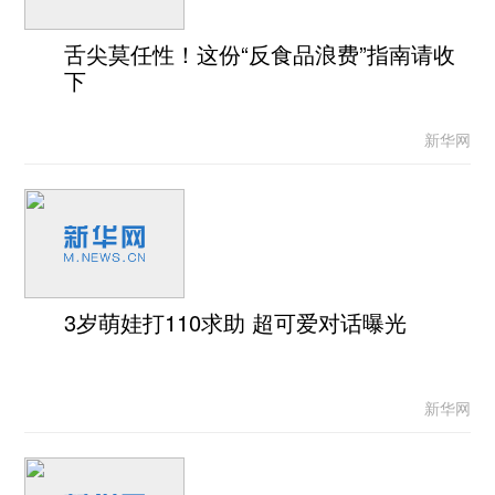
舌尖莫任性！这份“反食品浪费”指南请收
下
新华网
3岁萌娃打110求助 超可爱对话曝光
新华网