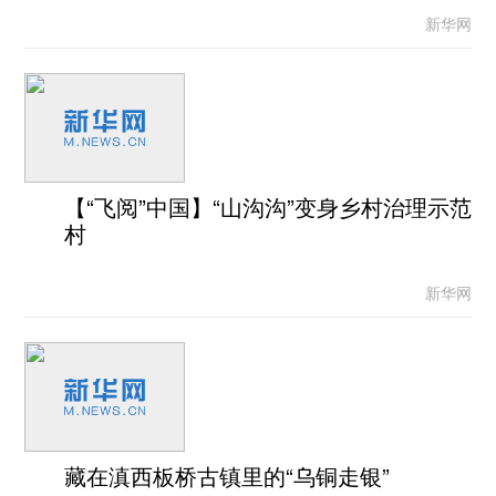
新华网
【“飞阅”中国】“山沟沟”变身乡村治理示范
村
新华网
藏在滇西板桥古镇里的“乌铜走银”