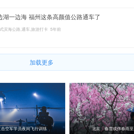
边湖一边海 福州这条高颜值公路通车了
式滨海公路,通车,旅游打卡
5年前
加载更多
直击空军学员夜间飞行训练
北京：春雪或伴春雨至