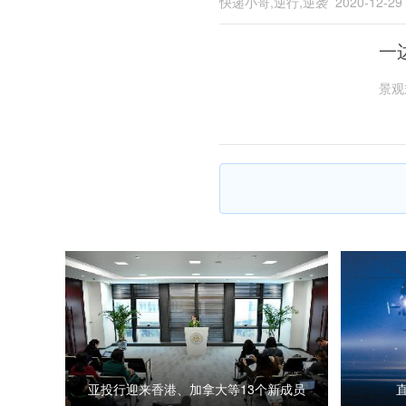
快递小哥,逆行,逆袭
2020-12-29
一
景观
亚投行迎来香港、加拿大等13个新成员