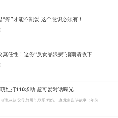
忍“疼”才能不割爱 这个意识必须有！
前
尖莫任性！这份“反食品浪费”指南请收下
前
岁萌娃打110求助 超可爱对话曝光
,电话,叔叔,父母,赣州市,联系,妈妈,一边,龙南县,讲故事
5年前