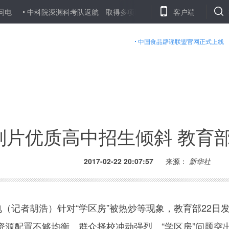
中科院深渊科考队返航 取得多项世界级突破
从追高产到求优质——春
客户端
中国食品辟谣联盟官网正式上线
划片优质高中招生倾斜 教育部
2017-02-22 20:07:57
来源：
新华社
（记者胡浩）针对“学区房”被热炒等现象，教育部22日
资源配置不够均衡、群众择校冲动强烈、“学区房”问题突