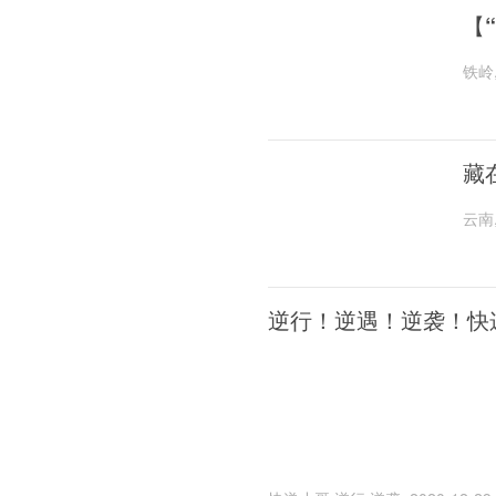
【
铁岭
藏
云南
逆行！逆遇！逆袭！快