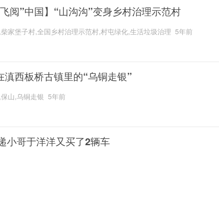
“飞阅”中国】“山沟沟”变身乡村治理示范村
,柴家堡子村,全国乡村治理示范村,村屯绿化,生活垃圾治理
5年前
在滇西板桥古镇里的“乌铜走银”
,保山,乌铜走银
5年前
递小哥于洋洋又买了2辆车