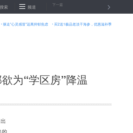
下一篇
耕大忙背后的粮田“变身”记
搜索
频道
阿富汗北部一安全检查站遭袭９名警察
驱走"心灵感冒"远离抑郁焦虑
买2送1极品老淡干海参，优惠滋补季
欲为“学区房”降温
发出
出的