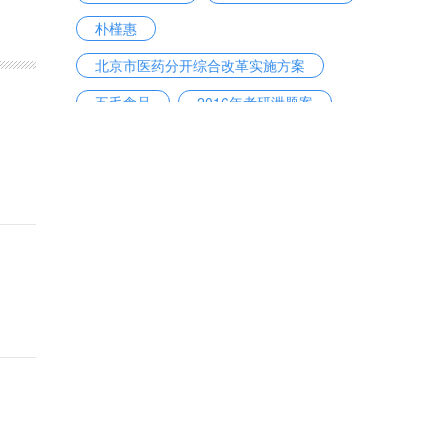
朴槿惠
北京市医药分开综合改革实施方案
五毛食品
2016年考研泄题案
陕西奥凯电缆有限公司
房贷利率
戴维·洛克菲勒