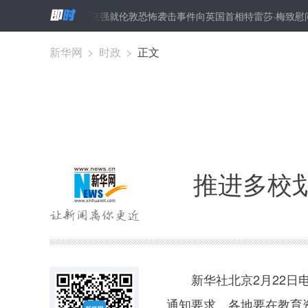
方米
李克强就伦敦恐怖袭击事件向英国首相特雷莎·梅致慰问电
新华网
>
时政
>
正文
推进多校
新华社北京2月22日电
通知要求，各地要在教育