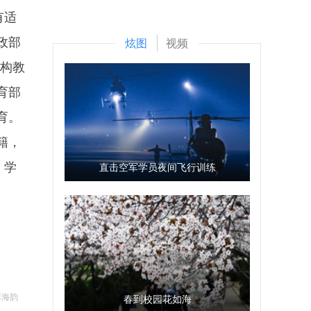
有适
政部
炫图
视频
机构教
育部
育。
籍，
，学
直击空军学员夜间飞行训练
李海韵
春到校园花如海