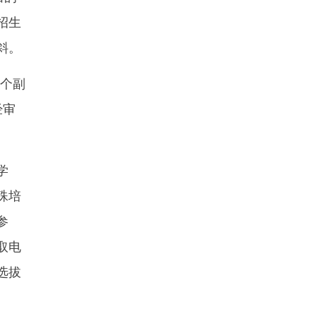
招生
斜。
9个副
经审
学
殊培
参
取电
选拔