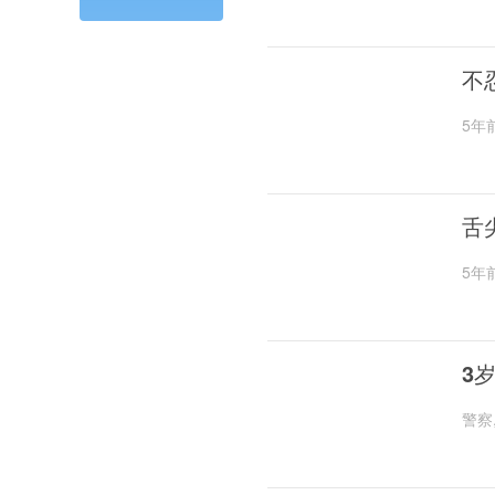
不
5年
舌
5年
3
警察