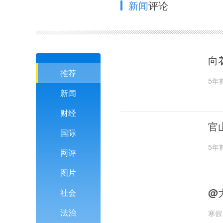
新闻
评论
向
推荐
5年
新闻
财经
官
国际
5年
网评
图片
@
社会
法治
寒假