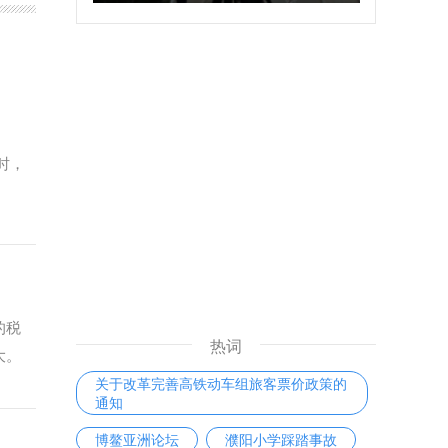
时，
的税
热词
大。
关于改革完善高铁动车组旅客票价政策的
通知
博鳌亚洲论坛
濮阳小学踩踏事故