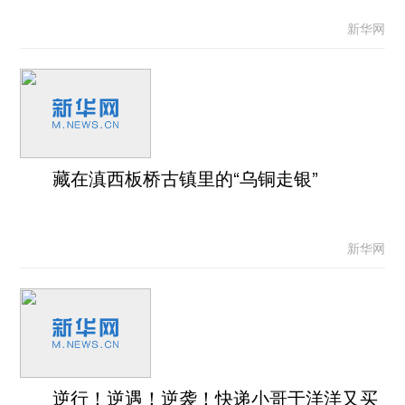
新华网
藏在滇西板桥古镇里的“乌铜走银”
新华网
逆行！逆遇！逆袭！快递小哥于洋洋又买