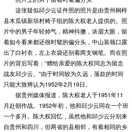
这张疑似邱少云证件照的照片是由贵州桐梓
县木瓜镇新坝村椅子组的陈大权老人提供的。照
片中的男子年轻帅气，精神抖擞，浓眉大眼，留
着如今看来都还很时髦的偏分头，中山装领口露
出了白衬衣，左上衣袋还别着两支钢笔。而在照
片的背后写着：“赠给亲爱的陈大权同志为留念
战友邱少云。”由于时间较为久远，落款的时间
只能大致辨认为1952年2月19日。
据贵州媒体报道，陈大权老人于1951年11
月赴朝作战。1952年初，他和邱少云同在一个班
一个多月。陈大权回忆，虽然他和邱少云分别来
自贵州和四川，但两省的县相邻，有着相同的乡