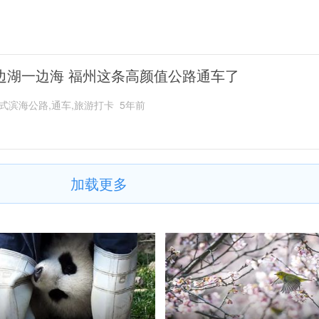
边湖一边海 福州这条高颜值公路通车了
式滨海公路,通车,旅游打卡
5年前
加载更多