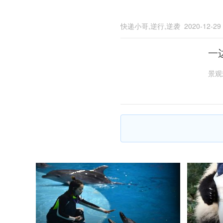
快递小哥,逆行,逆袭
2020-12-29
一
景观