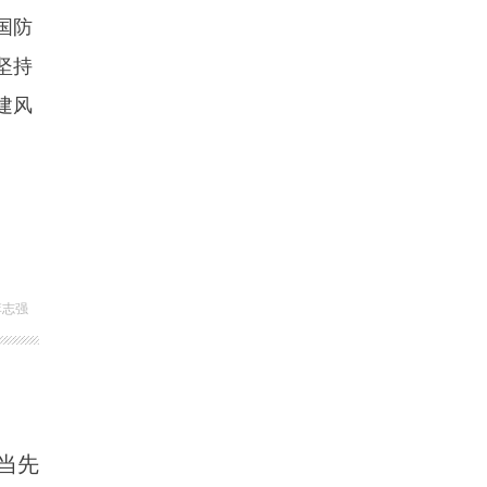
国防
坚持
建风
李志强
当先