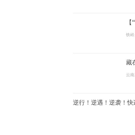
【
铁岭
藏
云南
逆行！逆遇！逆袭！快