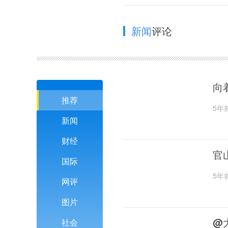
新闻
评论
向
推荐
5年
新闻
财经
官
国际
5年
网评
图片
@
社会