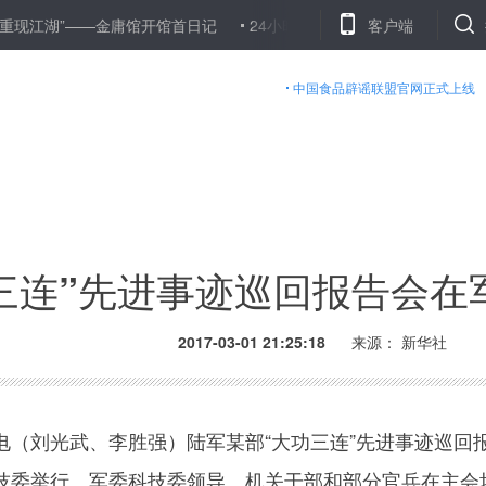
”——金庸馆开馆首日记
24小时国内要闻TOP10：嫦娥五号备战奔月“
客户端
中国食品辟谣联盟官网正式上线
三连”先进事迹巡回报告会在
2017-03-01 21:25:18
来源： 新华社
刘光武、李胜强）陆军某部“大功三连”先进事迹巡回
技委举行。军委科技委领导、机关干部和部分官兵在主会