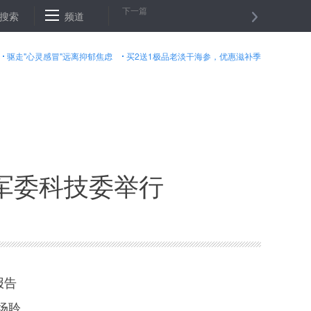
下一篇
大考”
搜索
刘奇葆在中影股份有限公司调研时强调 电影繁荣最终要体现在
频道
驱走"心灵感冒"远离抑郁焦虑
买2送1极品老淡干海参，优惠滋补季
军委科技委举行
报告
场聆