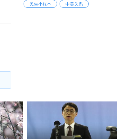
民生小账本
中美关系
纠正重大刑事冤假错案