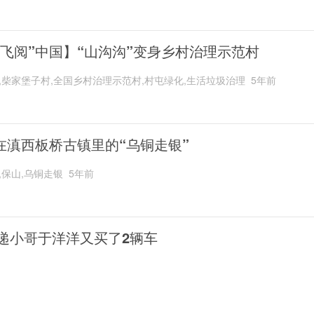
“飞阅”中国】“山沟沟”变身乡村治理示范村
,柴家堡子村,全国乡村治理示范村,村屯绿化,生活垃圾治理
5年前
在滇西板桥古镇里的“乌铜走银”
,保山,乌铜走银
5年前
递小哥于洋洋又买了2辆车