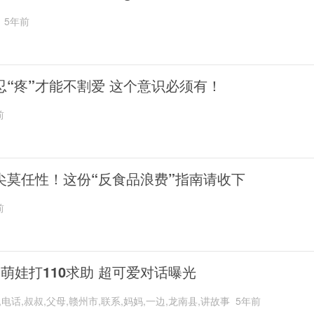
5年前
忍“疼”才能不割爱 这个意识必须有！
前
尖莫任性！这份“反食品浪费”指南请收下
前
岁萌娃打110求助 超可爱对话曝光
,电话,叔叔,父母,赣州市,联系,妈妈,一边,龙南县,讲故事
5年前