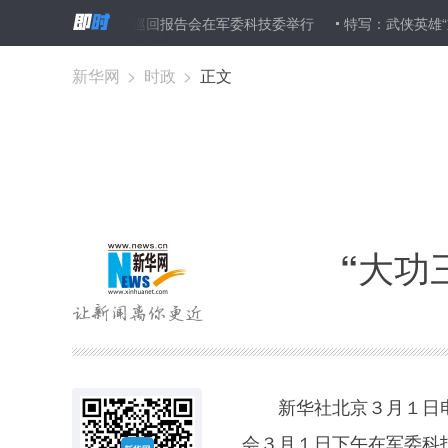
三连”先进事迹巡回报告会在军委科技委举行
特写：武侠英雄“重现江湖
新华网
>
时政
>
正文
“大功
新华社北京３月１日电（
会３月１日下午在军委科