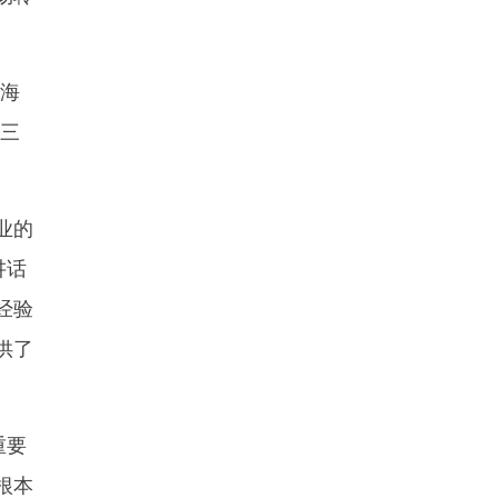
张海
功三
业的
讲话
经验
供了
重要
根本