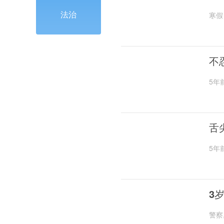
法治
寒假
不
5年
舌
5年
3
警察