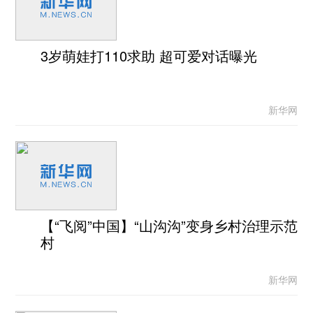
3岁萌娃打110求助 超可爱对话曝光
新华网
【“飞阅”中国】“山沟沟”变身乡村治理示范
村
新华网