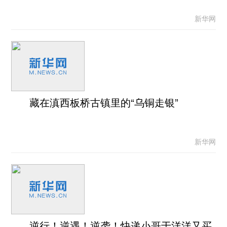
新华网
藏在滇西板桥古镇里的“乌铜走银”
新华网
逆行！逆遇！逆袭！快递小哥于洋洋又买