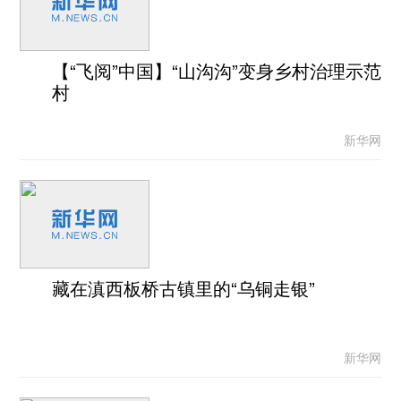
【“飞阅”中国】“山沟沟”变身乡村治理示范
村
新华网
藏在滇西板桥古镇里的“乌铜走银”
新华网