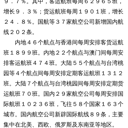
９．７％。其中，客运航班每周６２９６５班，
增长９．３％；货运航班每周１９０１班，增长
２４．８％。国航等３７家航空公司新增国内航
线２０２条。
内地４６个航点与香港间每周安排客货运航
班１８９９班。内地２２个航点与澳门间每周安
排客运航班４７４班。大陆５５个航点与台湾桃
园等４个航点间每周安排定期客运航班１３１２
班。大陆７个航点与台湾桃园间每周安排定期货
运航班７０班。国内２９家航空公司每周安排国
际航班１０２３６班，飞往５８个国家１６３个
城市。国内航空公司新辟国际航线８９条，主要
集中在北美、西欧、俄罗斯及东南亚等地区。