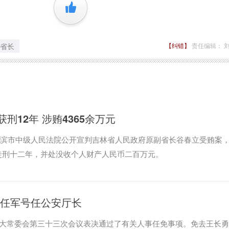
+1
省长
【纠错】
责任编辑： 
刑12年 涉贿4365余万元
省哈尔滨市中级人民法院公开宣判吉林省人民政府原副省长谷春立受贿案
徒刑十二年，并处没收个人财产人民币二百万元。
 任军号任公安厅长
人大常委会第三十三次会议表决通过了有关人事任免事项。免去王长