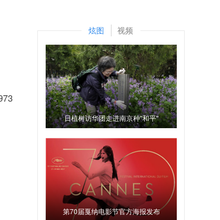
炫图
视频
73
日植树访华团走进南京种"和平"
第70届戛纳电影节官方海报发布