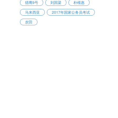
猎鹰9号
刘国梁
朴槿惠
马来西亚
2017年国家公务员考试
农田