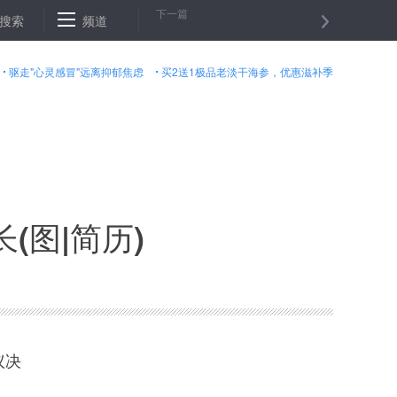
下一篇
是抓发展
搜索
外汇局：我国外债风险总体可控
频道
生命的馈赠——我国人
驱走"心灵感冒"远离抑郁焦虑
买2送1极品老淡干海参，优惠滋补季
(图|简历)
议决