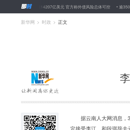
末中国外债余额14207亿美元 官方称外债风险总体可控
逾3500件拍
新华网
>
时政
>
正文
李
据云南人大网消息，3月
定接受李江、和段琪辞去