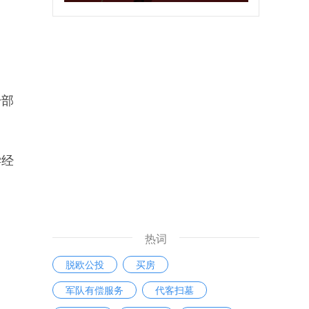
干部
学经
热词
脱欧公投
买房
军队有偿服务
代客扫墓