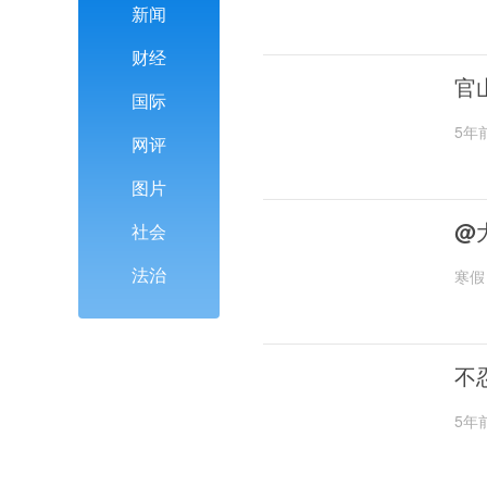
新闻
财经
官
国际
5年
网评
图片
@
社会
法治
寒假
不
5年