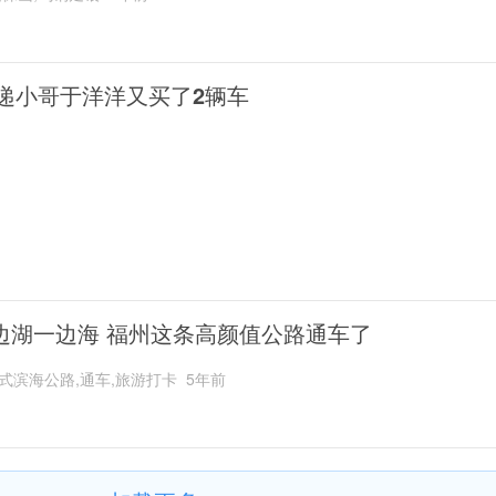
递小哥于洋洋又买了2辆车
边湖一边海 福州这条高颜值公路通车了
式滨海公路,通车,旅游打卡
5年前