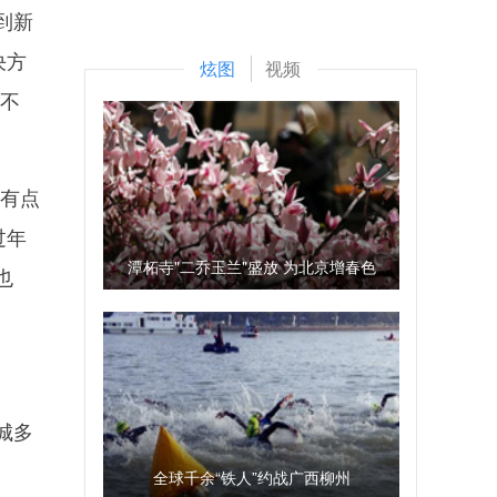
到新
决方
炫图
视频
建不
有点
过年
潭柘寺"二乔玉兰"盛放 为北京增春色
也
城多
全球千余“铁人”约战广西柳州