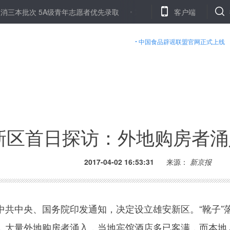
 5A级青年志愿者优先录取
重视信用风险 择券注意“避险”
客户端
大庆
中国食品辟谣联盟官网正式上线
新区首日探访：外地购房者涌
2017-04-02 16:53:31
来源：
新京报
中央、国务院印发通知，决定设立雄安新区。“靴子”
，大量外地购房者涌入，当地宾馆酒店多已客满，而本地