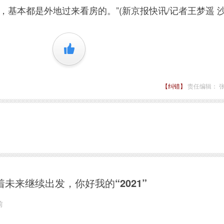
，基本都是外地过来看房的。”(新京报快讯/记者王梦遥 沙
+1
【纠错】
责任编辑： 
着未来继续出发，你好我的“2021”
前