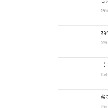
舌
5年
3
警察
【
铁岭
藏
云南