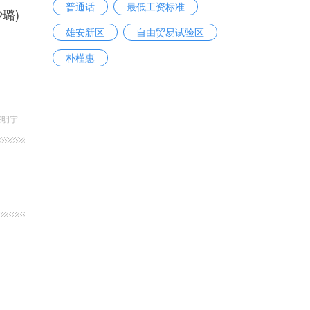
普通话
最低工资标准
璐)
雄安新区
自由贸易试验区
朴槿惠
张明宇