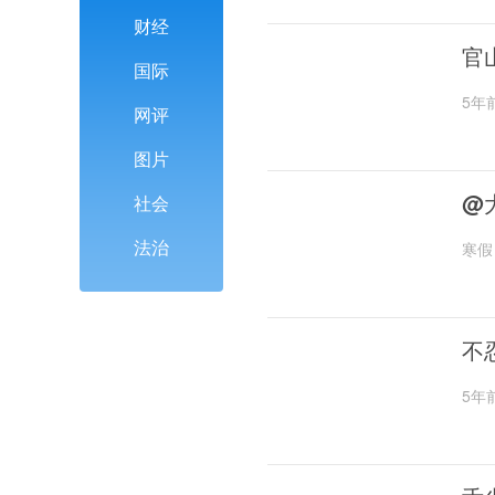
财经
官
国际
5年
网评
图片
@
社会
法治
寒假
不
5年