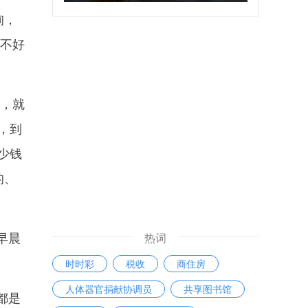
询，
说不好
，就
，到
少钱
的、
早晨
热词
时时彩
税收
商住房
人体器官捐献协调员
共享图书馆
都是