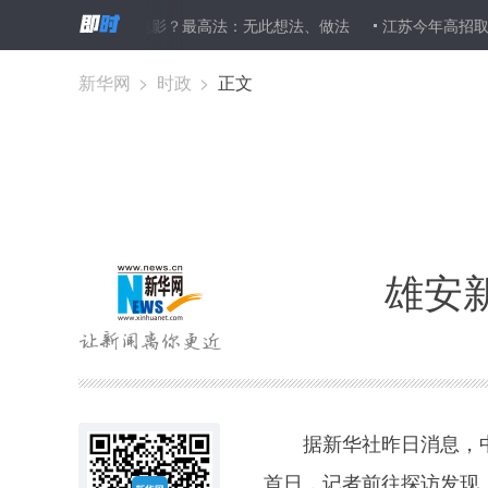
树斌案将拍电影？最高法：无此想法、做法
江苏今年高招取消三本批次
新华网
>
时政
>
正文
雄安
据新华社昨日消息，中共
首日，记者前往探访发现