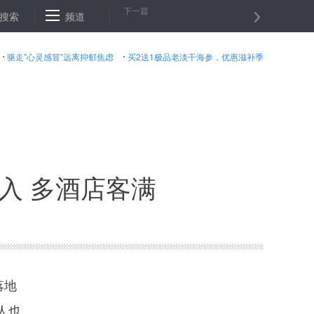
下一篇
男子为逼前妻复婚掌掴熟睡女儿 警方：已被拘！
搜索
频道
深圳月度新房价格环比
驱走"心灵感冒"远离抑郁焦虑
买2送1极品老淡干海参，优惠滋补季
入 多酒店客满
落地
人也