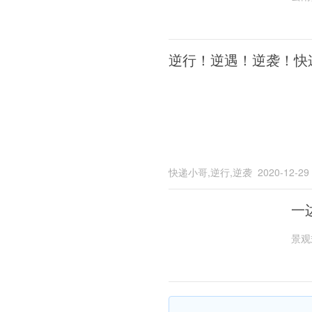
逆行！逆遇！逆袭！快
快递小哥,逆行,逆袭
2020-12-29
一
景观