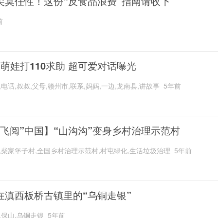
尖莫任性！这份“反食品浪费”指南请收下
前
岁萌娃打110求助 超可爱对话曝光
,电话,叔叔,父母,赣州市,联系,妈妈,一边,龙南县,讲故事
5年前
“飞阅”中国】“山沟沟”变身乡村治理示范村
,柴家堡子村,全国乡村治理示范村,村屯绿化,生活垃圾治理
5年前
在滇西板桥古镇里的“乌铜走银”
,保山,乌铜走银
5年前