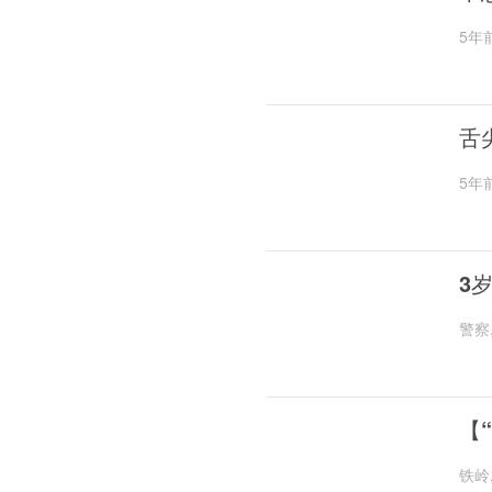
5年
舌
5年
3
警察
【
铁岭