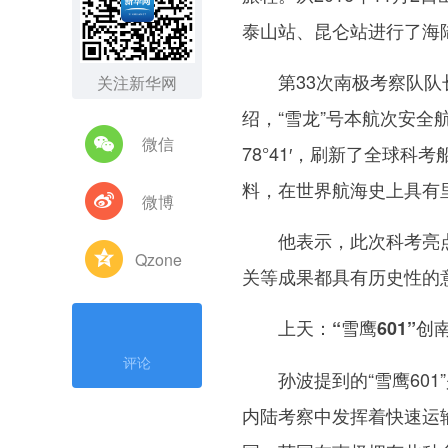
泰山站、昆仑站进行了海
第33次南极考察队队长
关注新华网
绍，“雪龙”号本航次安全
微信
78°41′，刷新了全球
料，在世界航海史上具有
微博
他表示，此次科考亮点多多
Qzone
关等成果都具有历史性的
上天：“雪鹰601”
评论
孙波提到的“雪鹰601
内陆考察中发挥着快速运