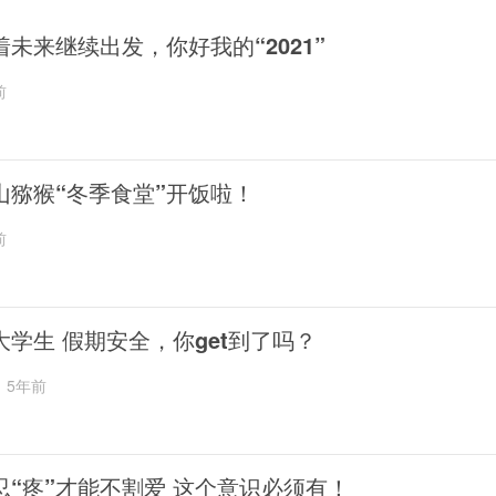
着未来继续出发，你好我的“2021”
前
山猕猴“冬季食堂”开饭啦！
前
大学生 假期安全，你get到了吗？
5年前
忍“疼”才能不割爱 这个意识必须有！