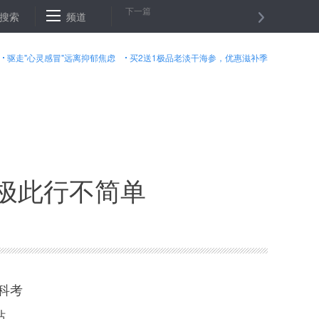
下一篇
 差的不只是钱
搜索
频道
八百亿入场 沪指逼近3300点 新增资金加仓一板块
驱走"心灵感冒"远离抑郁焦虑
买2送1极品老淡干海参，优惠滋补季
南极此行不简单
科考
站、