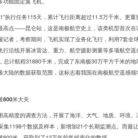
多功能固定翼飞机。
”执行任务115天，累计飞行距离超过11.5万千米。更重
最高点——昆仑站，这是南极航空史上，该类机型首次在
报记者，考察期间，飞机实现了业务化飞行，利用7套全
飞行沿线开展冰雷达、重力、航空摄影测量等多项航空遥
，总计航程31880千米，完成了东南极30万平方千米的地
极大陆的数据获取范围，这标志着我国在南极航空遥感领
800米大关
高精度的调查方法，开展了海洋、大气、地质、环境、
采集1198个数据及样本，新增加21个长期监测点。而最
800米，获取到了12万年前气候变化的数据。