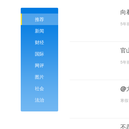
向
推荐
5年
新闻
财经
官
国际
5年
网评
图片
@
社会
法治
寒假
不