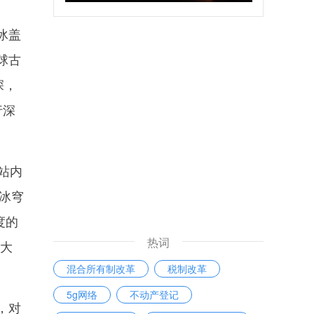
冰盖
球古
深，
行深
站内
冰穹
度的
热词
米大
混合所有制改革
税制改革
5g网络
不动产登记
，对