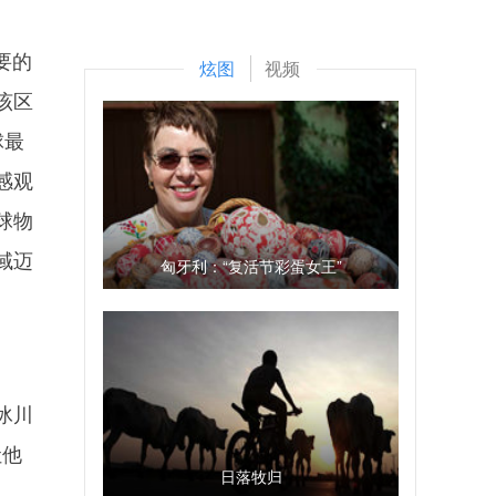
要的
炫图
视频
该区
球最
感观
球物
域迈
匈牙利：“复活节彩蛋女王”
冰川
让他
日落牧归