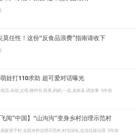
前
尖莫任性！这份“反食品浪费”指南请收下
前
岁萌娃打110求助 超可爱对话曝光
,电话,叔叔,父母,赣州市,联系,妈妈,一边,龙南县,讲故事
5年前
“飞阅”中国】“山沟沟”变身乡村治理示范村
,柴家堡子村,全国乡村治理示范村,村屯绿化,生活垃圾治理
5年前