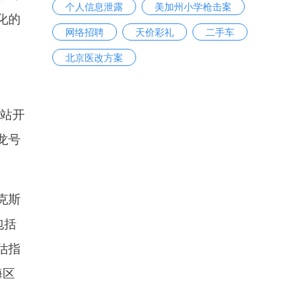
个人信息泄露
美加州小学枪击案
化的
网络招聘
天价彩礼
二手车
北京医改方案
察站开
龙号
克斯
包括
估指
海区