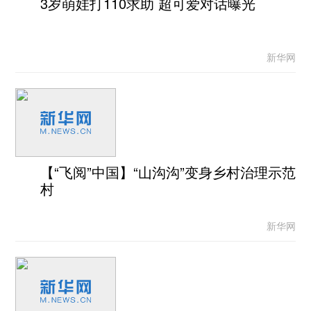
3岁萌娃打110求助 超可爱对话曝光
新华网
【“飞阅”中国】“山沟沟”变身乡村治理示范
村
新华网