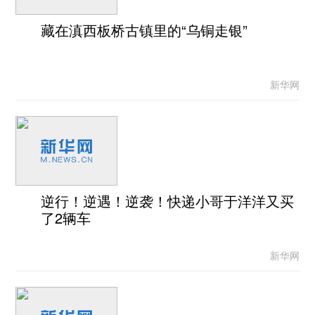
藏在滇西板桥古镇里的“乌铜走银”
新华网
逆行！逆遇！逆袭！快递小哥于洋洋又买
了2辆车
新华网