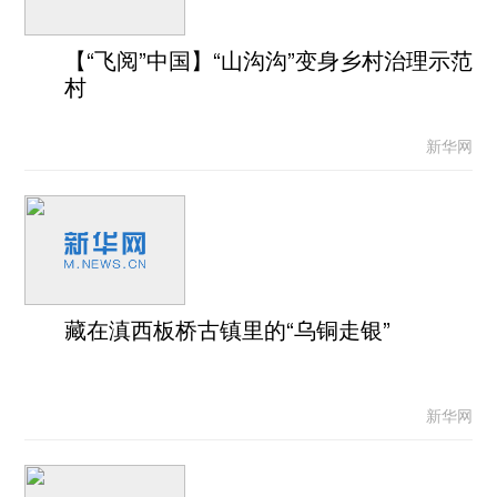
【“飞阅”中国】“山沟沟”变身乡村治理示范
村
新华网
藏在滇西板桥古镇里的“乌铜走银”
新华网