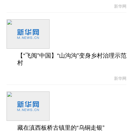
新华网
【“飞阅”中国】“山沟沟”变身乡村治理示范
村
新华网
藏在滇西板桥古镇里的“乌铜走银”