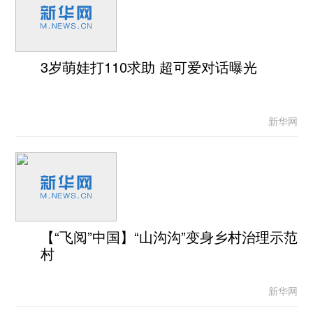
3岁萌娃打110求助 超可爱对话曝光
新华网
【“飞阅”中国】“山沟沟”变身乡村治理示范
村
新华网