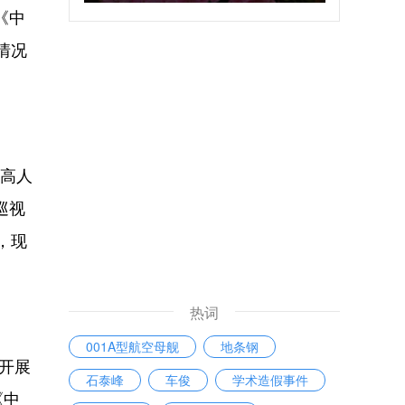
《中
情况
最高人
巡视
，现
热词
001A型航空母舰
地条钢
肃开展
石泰峰
车俊
学术造假事件
《中