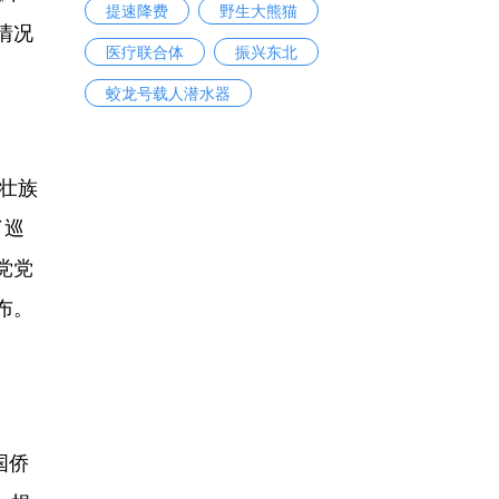
提速降费
野生大熊猫
情况
医疗联合体
振兴东北
蛟龙号载人潜水器
西壮族
了巡
党党
布。
国侨