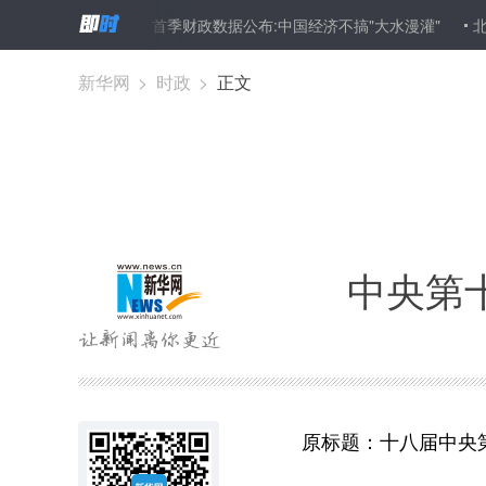
皮”准备
首季财政数据公布:中国经济不搞"大水漫灌"
北京铁路局
新华网
>
时政
>
正文
中央第
原标题：十八届中央第十