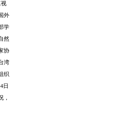
巡视
国外
部学
自然
家协
台湾
组织
4日
况，