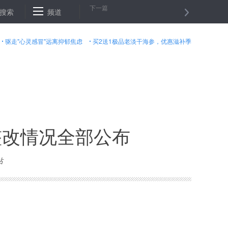
下一篇
野驴必须靠雄狮
搜索
频道
雄安新区将满月:无未建先乱、抢栽抢种等现象
北
驱走"心灵感冒"远离抑郁焦虑
买2送1极品老淡干海参，优惠滋补季
整改情况全部公布
站