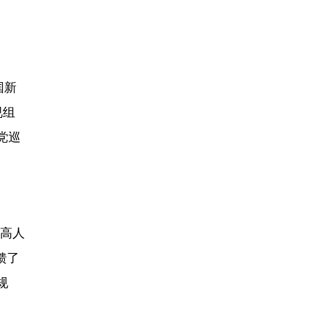
国新
视组
党巡
最高人
馈了
规