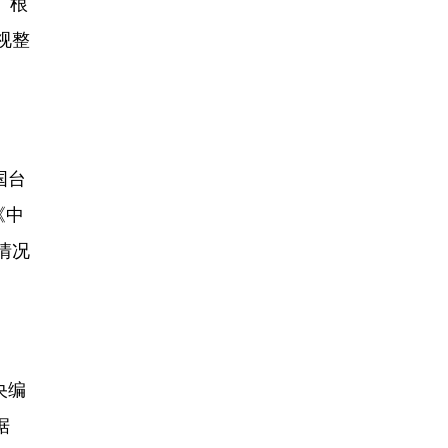
。根
视整
国台
《中
情况
央编
据