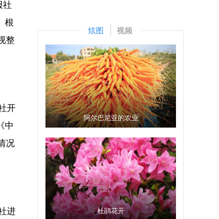
报社
。根
炫图
视频
视整
社开
阿尔巴尼亚的农业
《中
情况
社进
杜鹃花开