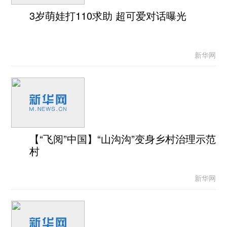
3岁萌娃打110求助 超可爱对话曝光
新华网
【“飞阅”中国】“山沟沟”变身乡村治理示范
村
新华网