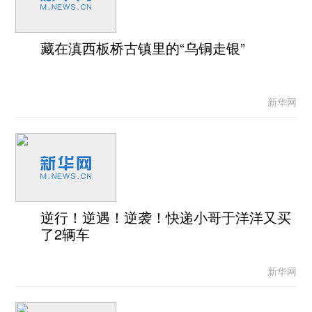
藏在滇西板桥古镇里的“乌铜走银”
新华网
逆行！逆遇！逆袭！快递小哥于洋洋又买
了2辆车
新华网