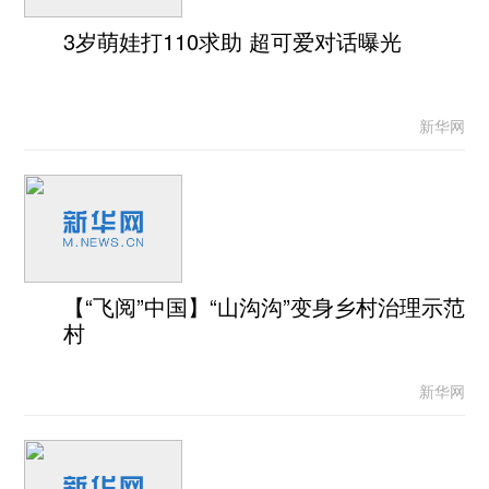
3岁萌娃打110求助 超可爱对话曝光
新华网
【“飞阅”中国】“山沟沟”变身乡村治理示范
村
新华网