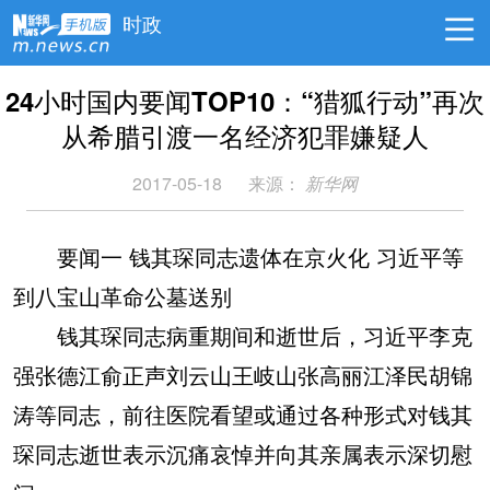
时政
24小时国内要闻TOP10：“猎狐行动”再次
从希腊引渡一名经济犯罪嫌疑人
2017-05-18
来源：
新华网
要闻一 钱其琛同志遗体在京火化 习近平等
到八宝山革命公墓送别
钱其琛同志病重期间和逝世后，习近平李克
强张德江俞正声刘云山王岐山张高丽江泽民胡锦
涛等同志，前往医院看望或通过各种形式对钱其
琛同志逝世表示沉痛哀悼并向其亲属表示深切慰