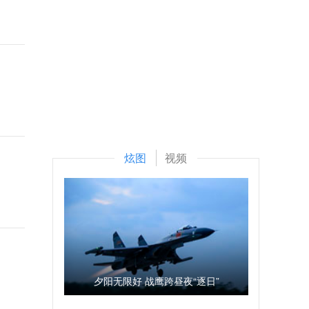
炫图
视频
夕阳无限好 战鹰跨昼夜“逐日”