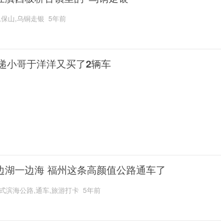
,保山,乌铜走银
5年前
递小哥于洋洋又买了2辆车
边湖一边海 福州这条高颜值公路通车了
式滨海公路,通车,旅游打卡
5年前