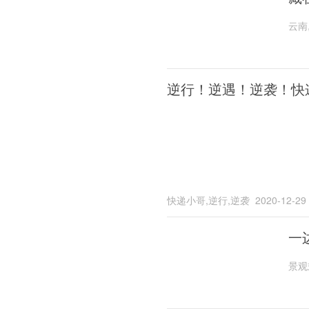
云南
逆行！逆遇！逆袭！快
快递小哥,逆行,逆袭
2020-12-29
一
景观