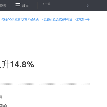
下一篇
搜索
综述：中国借戛纳电影市场推动国产片“出海”
频道
刘赐贵当选海南省人大
驱走"心灵感冒"远离抑郁焦虑
买2送1极品老淡干海参，优惠滋补季
14.8%
月，
额的