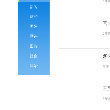
5年
新闻
财经
官
国际
5年
网评
图片
@
社会
法治
寒假
不
5年