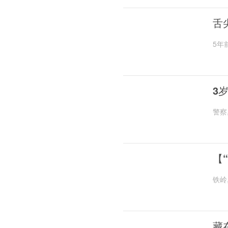
舌
5年
3
警察
【
铁岭
藏