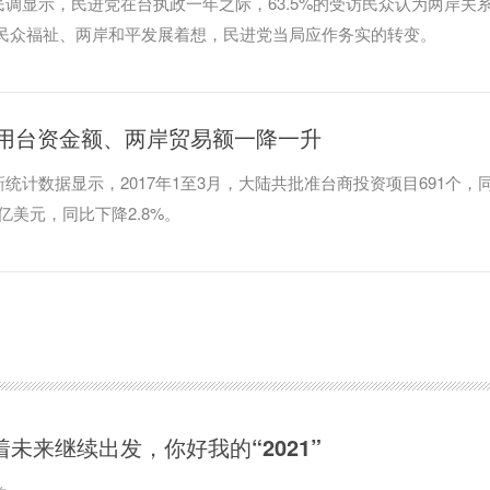
民调显示，民进党在台执政一年之际，63.5%的受访民众认为两岸关系
湾民众福祉、两岸和平发展着想，民进党当局应作务实的转变。
用台资金额、两岸贸易额一降一升
统计数据显示，2017年1至3月，大陆共批准台商投资项目691个，
9亿美元，同比下降2.8%。
着未来继续出发，你好我的“2021”