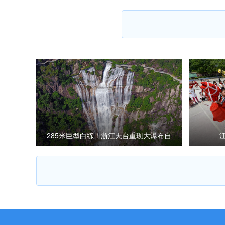
285米巨型白练！浙江天台重现大瀑布自
然景观