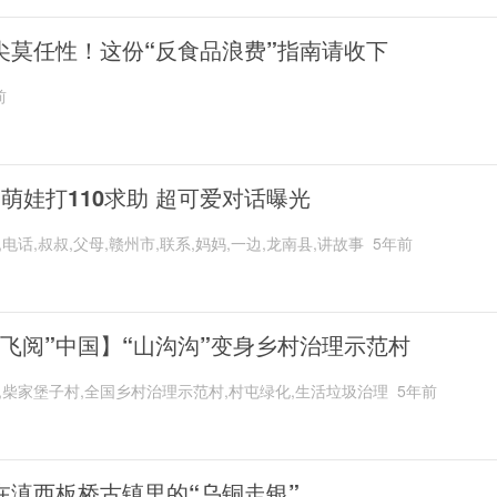
尖莫任性！这份“反食品浪费”指南请收下
前
岁萌娃打110求助 超可爱对话曝光
,电话,叔叔,父母,赣州市,联系,妈妈,一边,龙南县,讲故事
5年前
“飞阅”中国】“山沟沟”变身乡村治理示范村
,柴家堡子村,全国乡村治理示范村,村屯绿化,生活垃圾治理
5年前
在滇西板桥古镇里的“乌铜走银”