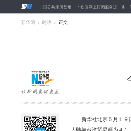
律宾总统下令全国公共场所禁烟
欧盟网上订阅服务进一步一体化
新华网
>
时政
>
正文
新华社北京５月１９日
大陆与台湾贸易额为４１