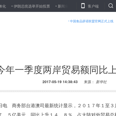
伊朗总统选举开始投票
新闻分析：“罗纳德·里根”号出港驶向何方
客户端
中国食品辟谣联盟官网正式上线
今年一季度两岸贸易额同比上升
2017-05-19 14:38:43
来源：
新华社
电 商务部台港澳司最新统计显示，２０１７年１至３
７．５亿美元，同比上升１４．８％，占大陆对外贸易总