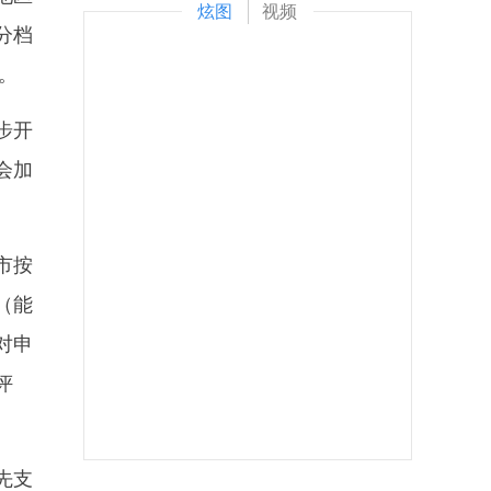
炫图
视频
分档
。
步开
会加
。
上海迪士尼乐园游客突破1000万
市按
（能
对申
评
黑白的世界 光与影的艺术
先支