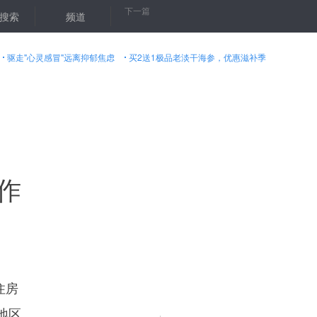
下一篇
续”——“厅级”辅导员曲建武的“心灵鸡汤”摘抄
搜索
频道
俞正声会见出席亚洲宗
驱走"心灵感冒"远离抑郁焦虑
买2送1极品老淡干海参，优惠滋补季
暖试点工作
住房
地区