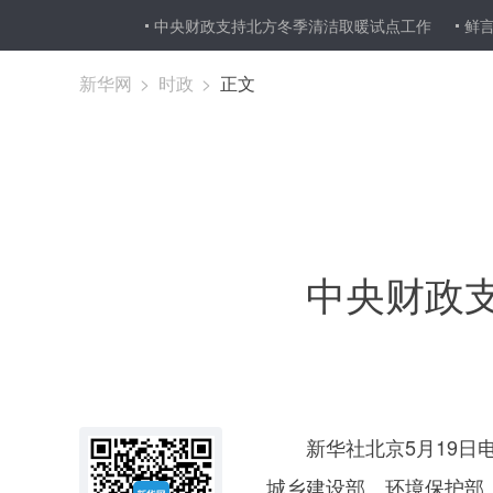
中央财政支持北方冬季清洁取暖试点工作
鲜言
新华网
>
时政
>
正文
中
新华社北京5月19日电
城乡建设部、环境保护部