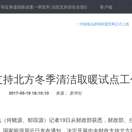
等证券虚假陈述案一审宣判 法院支持原告全部诉请
“学生是你生命的延
客户端
中国食品辟谣联盟官网正式上线
央财政支持北方冬季清洁取
2017-05-19 18:10:10
来源：
新华社
（何晓源、郁琼源）记者19日从财政部获悉，财政部、
、国家能源局近日发布通知，决定开展中央财政支持北方