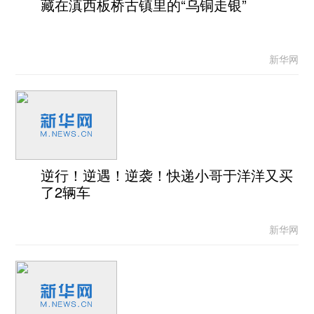
藏在滇西板桥古镇里的“乌铜走银”
新华网
逆行！逆遇！逆袭！快递小哥于洋洋又买
了2辆车
新华网