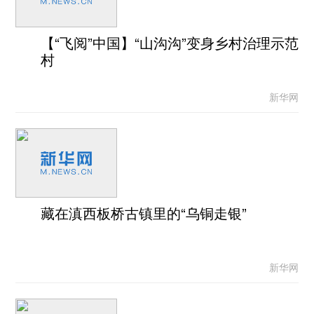
【“飞阅”中国】“山沟沟”变身乡村治理示范
村
新华网
藏在滇西板桥古镇里的“乌铜走银”
新华网