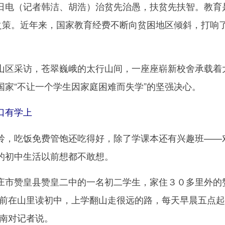
电（记者韩洁、胡浩）治贫先治愚，扶贫先扶智。教育
本之策。近年来，国家教育经费不断向贫困地区倾斜，打响
区采访，苍翠巍峨的太行山间，一座座崭新校舍承载着
国家“不让一个学生因家庭困难而失学”的坚强决心。
口有学上
，吃饭免费管饱还吃得好，除了学课本还有兴趣班——
的初中生活以前想都不敢想。
市赞皇县赞皇二中的一名初二学生，家住３０多里外的
以前在山里读初中，上学翻山走很远的路，每天早晨五点
跃南对记者说。