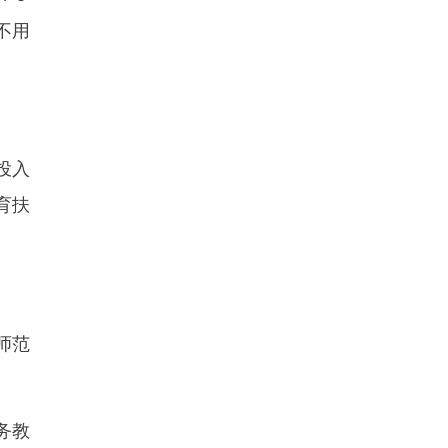
不用
投入
育扶
师范
务教