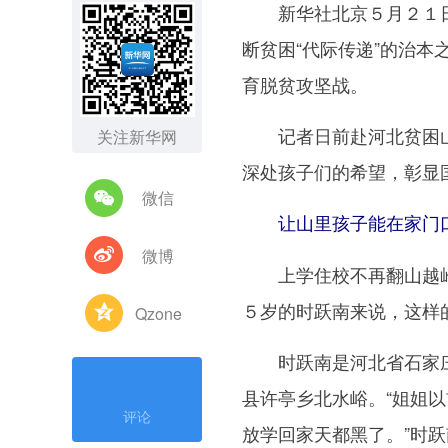
新华社北京５月２１日
断贫困“代际传递”的治
育脱贫攻坚战。
记者日前赴河北贫困山
关注新华网
深处孩子们的希望，彰显
微信
让山里孩子能在家门
微博
上学住校不再翻山越岭
５岁的时跃南来说，这样
Qzone
时跃南是河北省石家庄
县许亭乡北水峪。“姐姐
评论
放学回家天都黑了。”时