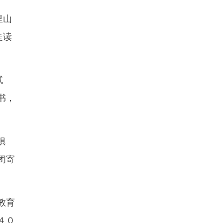
里山
走读
试
书，
俱
闭寄
教育
４０