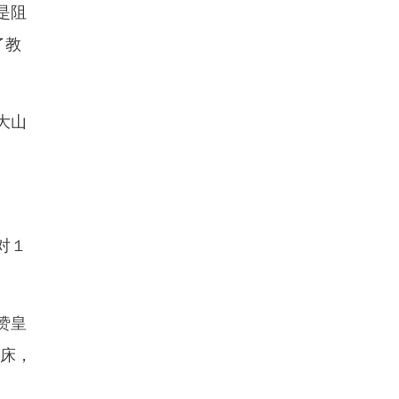
是阻
了教
大山
对１
赞皇
起床，