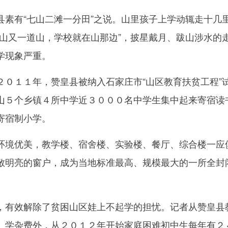
有“七山二滩一分田”之说。山里孩子上学动辄走十几
道山又一道山，学校就在山那边”，披星戴月、跋山涉水的
学现象严重。
１１年，赞皇县被纳入石家庄市“山区教育扶贫工程”
山５个乡镇４所中学近３０００名中学生集中起来寄宿读
寄宿制小学。
境优美，教学楼、宿舍楼、实验楼、餐厅、综合楼一应
敞明亮的窗户，成为当地标准最高、规模最大的一所全封
有效解除了贫困山区娃上不起学的担忧。记者从赞皇县
、学杂费外，从２０１２年开始家庭困难初中生每年有２