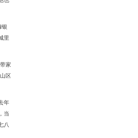
穆银
城里
带家
，山区
去年
，当
七八