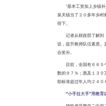
“基本工资加上乡镇补贴
泉关镇当了２０多年乡村
得下。
记者从财政部了解到，
设，提升教师队伍素质。
合奖补。
目前，全国有６６５个
数的９７％；惠及１３０
助标准超过年人均２４０
“小手拉大手”用教育拔
穆银虎是赞皇二中初二