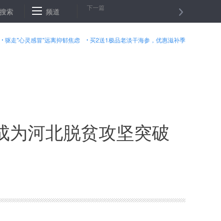
下一篇
说起
搜索
“三个推进”聚动力 辽宁甩开膀子谋振兴
频道
曾被嫌弃的山区“愚人
驱走"心灵感冒"远离抑郁焦虑
买2送1极品老淡干海参，优惠滋补季
成为河北脱贫攻坚突破