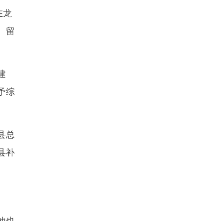
在龙
、留
建
予综
县总
县补
他也