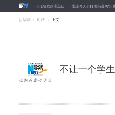
任免名单:姜四清任省发改委主任
北京今天有阵雨高温离场 夜间至明
新华网
>
时政
>
正文
不让一个学生