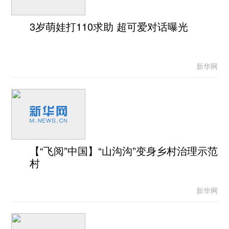
3岁萌娃打110求助 超可爱对话曝光
新华网
【“飞阅”中国】“山沟沟”变身乡村治理示范
村
新华网