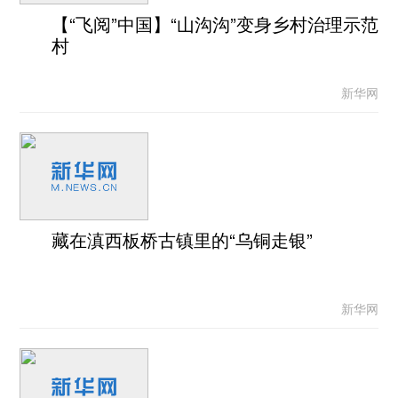
【“飞阅”中国】“山沟沟”变身乡村治理示范
村
新华网
藏在滇西板桥古镇里的“乌铜走银”
新华网