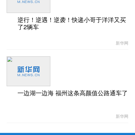
逆行！逆遇！逆袭！快递小哥于洋洋又买
了2辆车
新华网
一边湖一边海 福州这条高颜值公路通车了
新华网