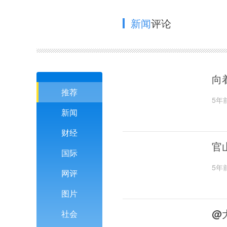
新闻
评论
向
推荐
5年
新闻
财经
官
国际
5年
网评
图片
@
社会