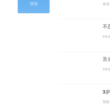
法治
寒假
不
5年
舌
5年
3
警察