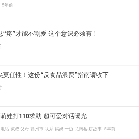
5年前
忍“疼”才能不割爱 这个意识必须有！
前
尖莫任性！这份“反食品浪费”指南请收下
前
岁萌娃打110求助 超可爱对话曝光
,电话,叔叔,父母,赣州市,联系,妈妈,一边,龙南县,讲故事
5年前