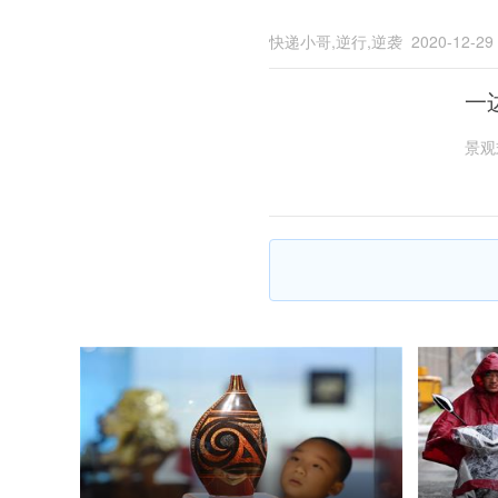
快递小哥,逆行,逆袭
2020-12-29
一
景观