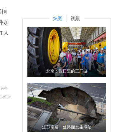
用情
炫图
视频
并加
任人
北京：假日里的工厂游
刘笑冬
江苏南通一处路面发生塌陷