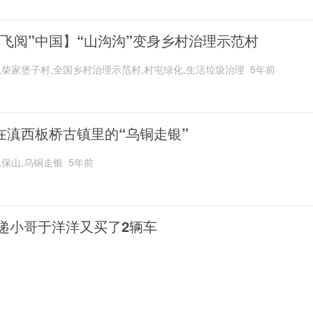
“飞阅”中国】“山沟沟”变身乡村治理示范村
,柴家堡子村,全国乡村治理示范村,村屯绿化,生活垃圾治理
5年前
在滇西板桥古镇里的“乌铜走银”
,保山,乌铜走银
5年前
递小哥于洋洋又买了2辆车