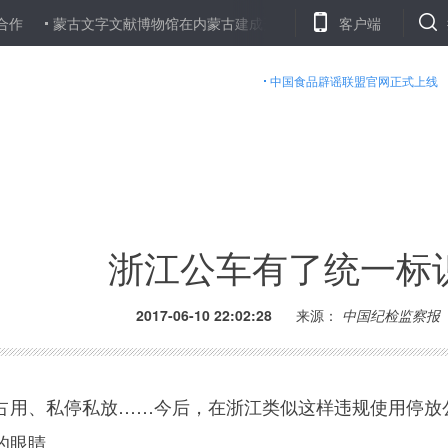
蒙古文字文献博物馆在内蒙古建成开放
江苏启动重大气象灾害（暴雨
客户端
专项世博会开幕式
南方强降雨持续 南京日降水量破历史极值
中国食品辟谣联盟官网正式上线
浙江公车有了统一标
2017-06-10 22:02:28
来源：
中国纪检监察报
用、私停私放……今后，在浙江类似这样违规使用停放
的眼睛。