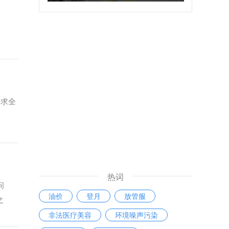
要求全
热词
问
油价
登月
放管服
之
非法医疗美容
环境噪声污染