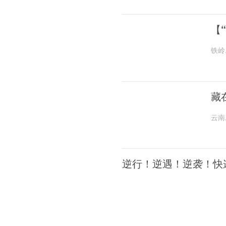
【
铁岭
藏
云南
逆行！逆遇！逆袭！快