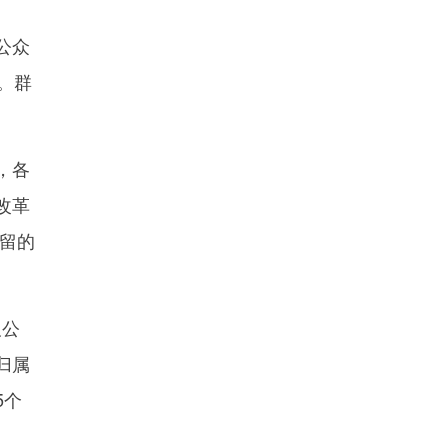
公众
话。群
，各
改革
留的
及公
归属
5个