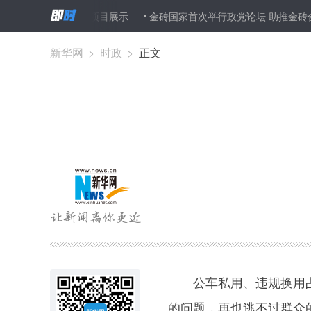
省级以上非遗项目展示
金砖国家首次举行政党论坛 助推金砖合作
萨克斯坦并出席上海合作组织成员国元首理事会第十七次会议和阿斯塔纳
新华网
>
时政
>
正文
公车私用、违规换用占
的问题，再也逃不过群众