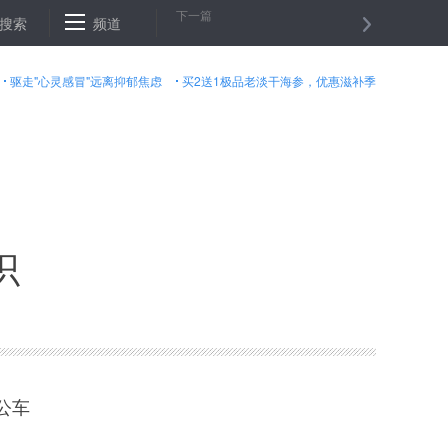
下一篇
）Ⅲ级应急响应 南京站日降水量破纪录
搜索
频道
戏剧大师铃木忠志将携剧团
驱走"心灵感冒"远离抑郁焦虑
买2送1极品老淡干海参，优惠滋补季
识
公车