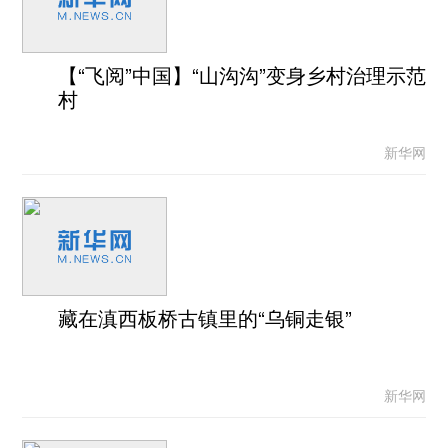
【“飞阅”中国】“山沟沟”变身乡村治理示范
村
新华网
藏在滇西板桥古镇里的“乌铜走银”
新华网