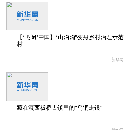
【“飞阅”中国】“山沟沟”变身乡村治理示范
村
新华网
藏在滇西板桥古镇里的“乌铜走银”
新华网