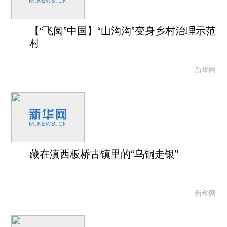
【“飞阅”中国】“山沟沟”变身乡村治理示范
村
新华网
藏在滇西板桥古镇里的“乌铜走银”
新华网