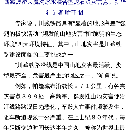
西藏波密天魔沟冰水混合型泥石流灾害点。新华
社记者 喻菲 摄
专家说，川藏铁路具有“显著的地形高差”“强
烈的板块活动”“频发的山地灾害”和“脆弱的生态
环境”四大环境特征。其中，山地灾害是川藏铁
路建设面临的主要挑战之一。
“川藏铁路沿线是中国山地灾害最活跃、类
型最齐全，危害最严重的地区之一。”游勇说。
例如，帕隆藏布沿线长２７１公里，有各类
灾害点３９９处。高频率、群发性山地灾害使沿
江线路路况日趋恶化，车毁人亡事件频繁发生，
阻车断道现象十分严重。在上世纪８０年代，每
年阻断交通时间长达半年之久，被称为世界上最