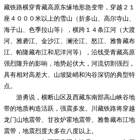
藏铁路横穿青藏高原东缘地形急变带，穿越２１
座４０００米以上的雪山（折多山、高尔寺山、
海子山、色季拉山等），横跨１４条江河（大渡
河、雅砻江、金沙江、澜沧江、怒江、雅鲁藏布
江、帕隆藏布江和尼洋河等），沿线受青藏高原
强烈隆升的影响，地势起伏大，河流切割强烈，
具有相对高差大、山坡陡峭和沟谷深切的典型特
点。
游勇说，横断山区及西藏东南部高山峡谷地
带的地质构造活跃，强震多发。川藏铁路将穿越
龙门山地震带、甘孜炉霍地震带、雅鲁藏布江地
震带，地震烈度大多在八度以上。