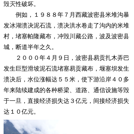
毁灭性破坏。
例如，１９８８年７月西藏波密县米堆沟暴
发冰湖溃决泥石流，溃决洪水卷走了沟内的米堆
村，堵塞帕隆藏布，冲毁川藏公路，波及波密县
城，断道半年之久。
２０００年４月９日，波密县易贡扎木弄巴
发生巨型滑坡泥石流堵塞易贡藏布，堰塞坝发生
溃决后，水位涨幅达５５米，使下游沿岸４０多
年来陆续建成的各种桥梁、道路、通信设施等毁
于一旦，直接经济损失达３亿元，间接经济损失
达１０亿元。