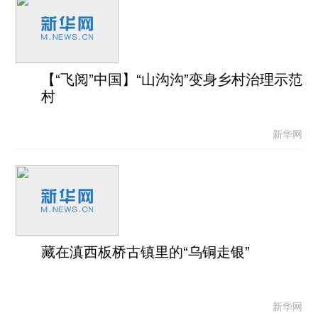
【“飞阅”中国】“山沟沟”变身乡村治理示范
村
新华网
藏在滇西板桥古镇里的“乌铜走银”
新华网