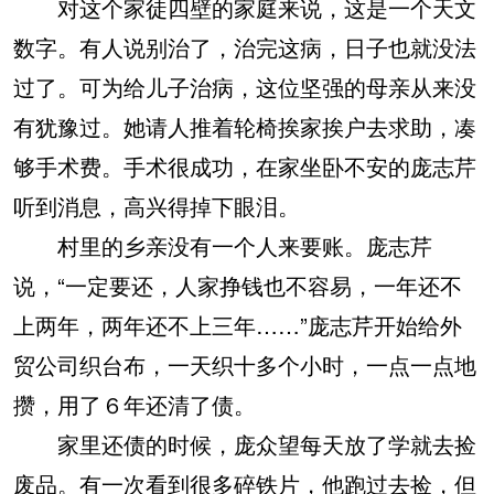
对这个家徒四壁的家庭来说，这是一个天文
数字。有人说别治了，治完这病，日子也就没法
过了。可为给儿子治病，这位坚强的母亲从来没
有犹豫过。她请人推着轮椅挨家挨户去求助，凑
够手术费。手术很成功，在家坐卧不安的庞志芹
听到消息，高兴得掉下眼泪。
村里的乡亲没有一个人来要账。庞志芹
说，“一定要还，人家挣钱也不容易，一年还不
上两年，两年还不上三年……”庞志芹开始给外
贸公司织台布，一天织十多个小时，一点一点地
攒，用了６年还清了债。
家里还债的时候，庞众望每天放了学就去捡
废品。有一次看到很多碎铁片，他跑过去捡，但