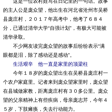
这是一位农村娃写在日记里的一句话。故事
的主人公是庞众望，他出生在河北省沧州市吴桥
县庞庄村，２０１７年高考中，他考了６８４
分，已通过清华大学“自强计划”，有极大可能被
清华录取。
不少网友读完庞众望的故事后纷纷表示“满
眼都是泪，除了感动还是感动”。
生活艰辛 他一直是家里的顶梁柱
今年１８岁的庞众望出生在吴桥县庞庄村一
个农户家庭里。记者来到庞众望家里时，庞众望
在县城做家教，距离庞庄村有３０多公里。庞众
望的父亲精神上有些疾病，母亲庞志芹，今年４
５岁，下肢瘫痪，失去行动能力。