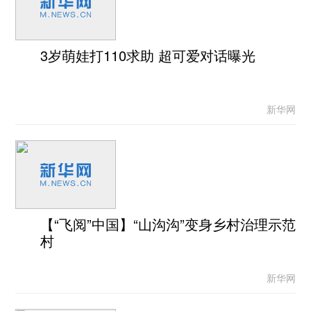
3岁萌娃打110求助 超可爱对话曝光
新华网
【“飞阅”中国】“山沟沟”变身乡村治理示范
村
新华网