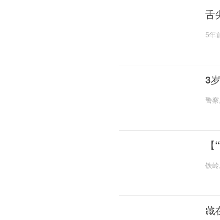
舌
5年
3
警察
【
铁岭
藏