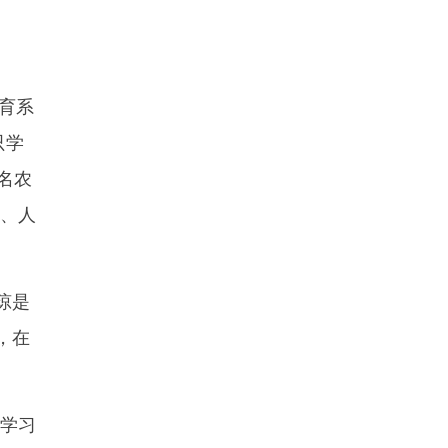
育系
只学
名农
书、人
琼是
，在
学习