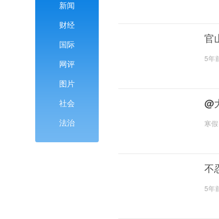
新闻
财经
官
国际
5年
网评
图片
@
社会
法治
寒假
不
5年