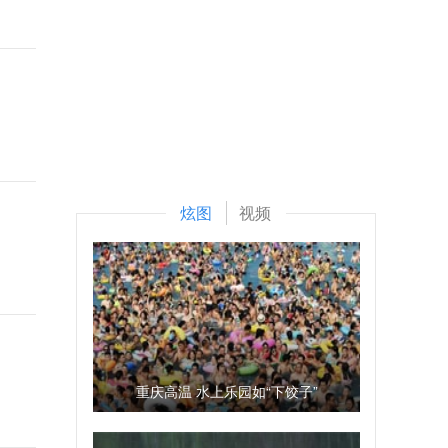
炫图
视频
重庆高温 水上乐园如“下饺子”