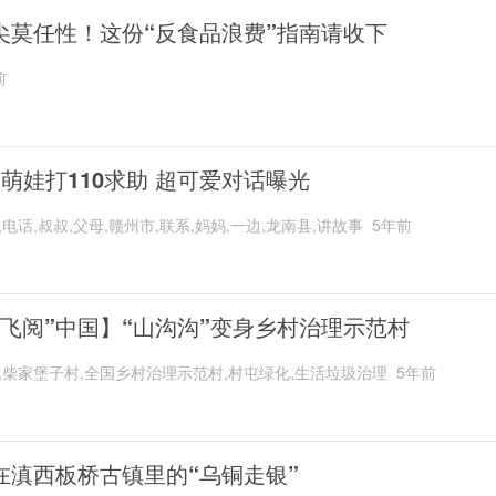
尖莫任性！这份“反食品浪费”指南请收下
前
岁萌娃打110求助 超可爱对话曝光
,电话,叔叔,父母,赣州市,联系,妈妈,一边,龙南县,讲故事
5年前
“飞阅”中国】“山沟沟”变身乡村治理示范村
,柴家堡子村,全国乡村治理示范村,村屯绿化,生活垃圾治理
5年前
在滇西板桥古镇里的“乌铜走银”