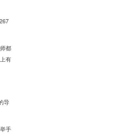
67
。
老师都
活上有
的导
举手