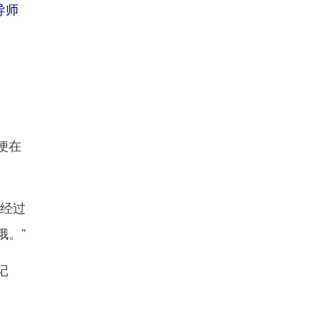
导师
便在
经过
哦。”
记