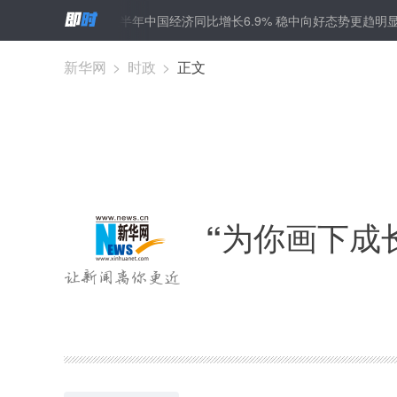
困学生
上半年中国经济同比增长6.9% 稳中向好态势更趋明显
上半
新华网
>
时政
>
正文
“为你画下成