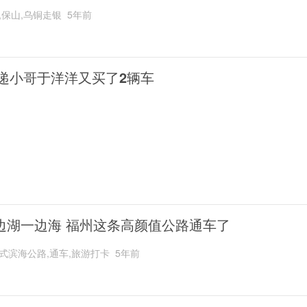
,保山,乌铜走银
5年前
递小哥于洋洋又买了2辆车
边湖一边海 福州这条高颜值公路通车了
式滨海公路,通车,旅游打卡
5年前