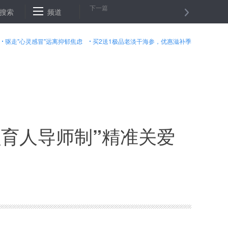
下一篇
文比赛斯里兰卡赛区比赛落幕
搜索
频道
韩国向朝鲜提议举行军事和红十字会会谈
驱走"心灵感冒"远离抑郁焦虑
买2送1极品老淡干海参，优惠滋补季
员育人导师制”精准关爱