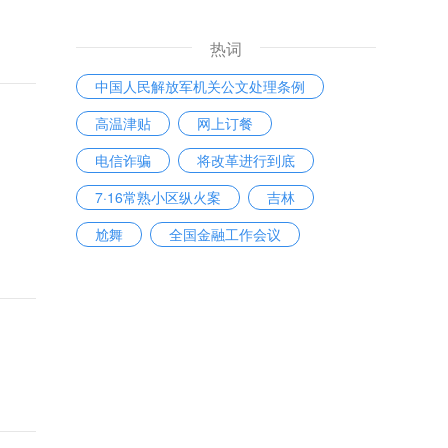
热词
中国人民解放军机关公文处理条例
高温津贴
网上订餐
电信诈骗
将改革进行到底
7·16常熟小区纵火案
吉林
尬舞
全国金融工作会议
酒后驾驶