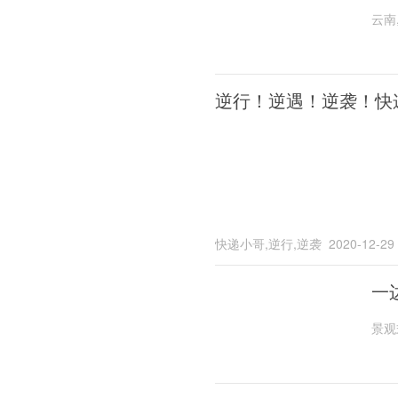
云南
逆行！逆遇！逆袭！快
快递小哥,逆行,逆袭
2020-12-29
一
景观