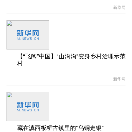
新华网
【“飞阅”中国】“山沟沟”变身乡村治理示范
村
新华网
藏在滇西板桥古镇里的“乌铜走银”