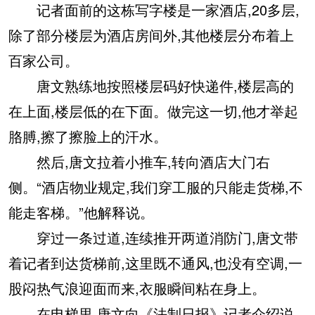
记者面前的这栋写字楼是一家酒店,20多层,
除了部分楼层为酒店房间外,其他楼层分布着上
百家公司。
唐文熟练地按照楼层码好快递件,楼层高的
在上面,楼层低的在下面。做完这一切,他才举起
胳膊,擦了擦脸上的汗水。
然后,唐文拉着小推车,转向酒店大门右
侧。“酒店物业规定,我们穿工服的只能走货梯,不
能走客梯。”他解释说。
穿过一条过道,连续推开两道消防门,唐文带
着记者到达货梯前,这里既不通风,也没有空调,一
股闷热气浪迎面而来,衣服瞬间粘在身上。
在电梯里,唐文向《法制日报》记者介绍说,