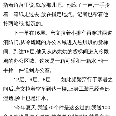
指着角落里说,就放那儿吧。他应了一声,一手拎
着一箱纸走过去,放在指定地点。记者也帮着他
拎两箱纸,挺沉的。
下一单在16层。唐文拉着小推车再穿过两道
消防门,从冷飕飕的办公区域进入热烘烘的货梯
间。到达16层,他又从热烘烘的货梯间进入冷飕
飕的办公区域。这次是一箱可乐和一箱水,他一
手拎一件送到办公室。
12层、9层、8层……如此频繁穿行于寒暑之
间后,唐文拉着空车到达一楼,上身工装已经全部
湿透,脸上也是汗水。
“今年夏天,我送70个件是这么过的,我送100