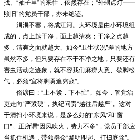
找、“袖子里”的来往，依然存在；“外甥点灯——
照旧”的党员干部，亦未绝迹。
涓涓不塞，将成江河。大环境是由小环境组
成的，点上越干净，面上越清爽；干净之点越
多，清爽之面就越大。如今“卫生状况”差的地方
虽然不多，但只要存在不干不净之地，只要还有
害虫活动之迹象，就不容我们麻痹大意、歇脚松
气，必须“宜将剩勇追穷寇”。
俗谚曰：“上不紧，下不忙”。如今，管党治
吏走向“严紧硬”，执纪问责“越往后越严”。这对
于清扫小环境来说，是多么好的“东风”和“窗
口”。正所谓“因风吹火，费力不多”，党员干部应
当抓住机遇，带领群众“黎明即起、打扫庭除”。