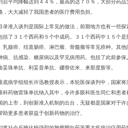
判后平均降幅达到４４％，最高的达７０％，大部分药品
格，大大减轻了我国患者的医疗费用负担。
录准入谈判是国际上常见的做法，前期地方也有一些探
包括了３１个西药和５个中成药。３１个西药中１５个是
、乳腺癌、结直肠癌、淋巴瘤、骨髓瘤等常见癌种。其他
神病、抗感染、糖尿病以及罕见病用药。包括了此前参保
曲妥珠单抗、利妥昔单抗、硼替佐米、来那度胺等。
底病学组组长许迅教授表示，本轮医保谈判中，国家将
眼科药物雷珠单抗纳入其中，令许多眼科医生同仁和患者
国的上市，到创新准入机制的出台，无疑都是国家对于许
帮助更多患者获益于创新药物的治疗。
将社会反映比较强烈的肿瘤靶向药等重大疾病治疗用药