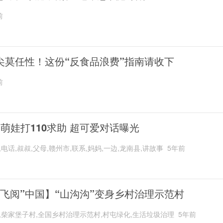
前
尖莫任性！这份“反食品浪费”指南请收下
前
岁萌娃打110求助 超可爱对话曝光
,电话,叔叔,父母,赣州市,联系,妈妈,一边,龙南县,讲故事
5年前
“飞阅”中国】“山沟沟”变身乡村治理示范村
,柴家堡子村,全国乡村治理示范村,村屯绿化,生活垃圾治理
5年前