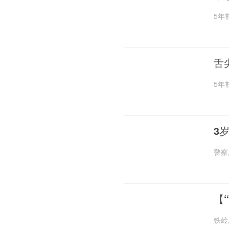
5年
舌
5年
3
警察
【
铁岭