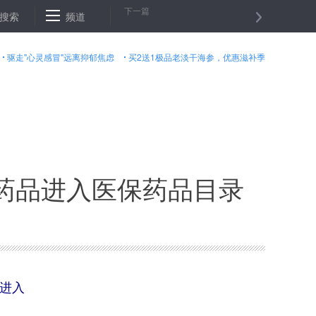
下一篇
院混改观察
搜索
频道
瞭望重磅丨中国经济，从“稳中有进”跨入“稳中向好”
驱走"心灵感冒"远离抑郁焦虑
买2送1极品老淡干海参，优惠滋补季
药品进入医保药品目录
进入