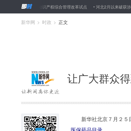
6市首批开展知识产权综合管理改革试点
河北2月以来破获涉危险废物
新华网
>
时政
>
正文
让广大群众得
新华社北京７月２５
医保药品目录