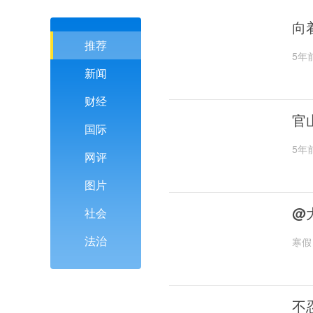
向
推荐
5年
新闻
财经
官
国际
5年
网评
图片
@
社会
法治
寒假
不