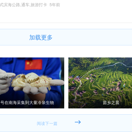
式滨海公路,通车,旅游打卡
5年前
加载更多
现”号在南海采集到大量冷泉生物
苗乡之晨