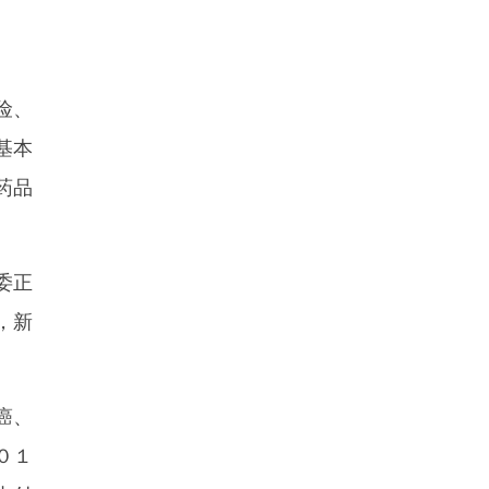
险、
基本
药品
委正
，新
癌、
０１