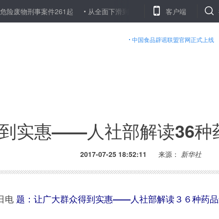
刑事案件261起
从全面下滑到多方共羸——东北最大煤炭企业龙煤医
客户端
中国食品辟谣联盟官网正式上线
到实惠——人社部解读36种
2017-07-25 18:52:11
来源：
新华社
日电
题：
让广大群众得到实惠——人社部解读３６种药品