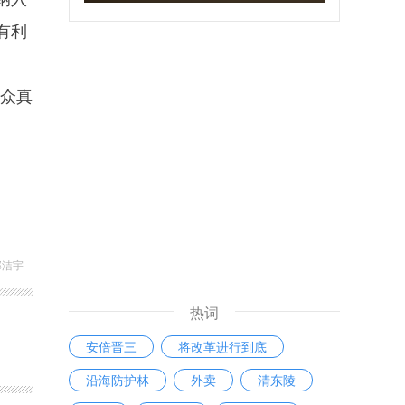
有利
群众真
郭洁宇
热词
安倍晋三
将改革进行到底
沿海防护林
外卖
清东陵