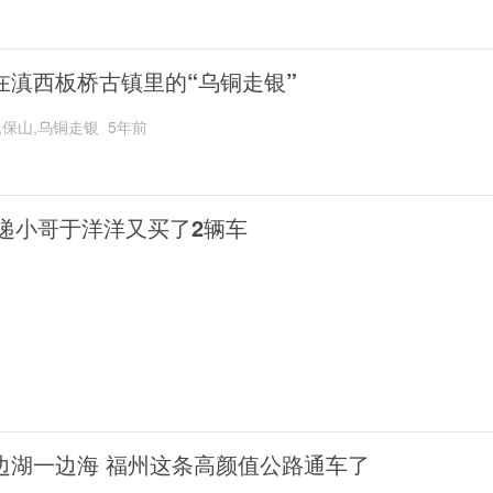
在滇西板桥古镇里的“乌铜走银”
,保山,乌铜走银
5年前
递小哥于洋洋又买了2辆车
边湖一边海 福州这条高颜值公路通车了