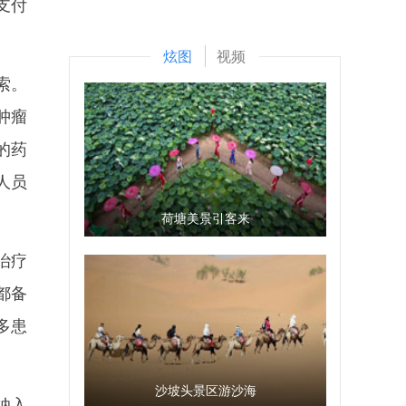
支付
炫图
视频
索。
肿瘤
的药
人员
荷塘美景引客来
治疗
都备
多患
沙坡头景区游沙海
纳入