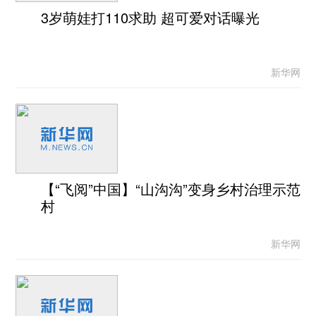
3岁萌娃打110求助 超可爱对话曝光
新华网
【“飞阅”中国】“山沟沟”变身乡村治理示范
村
新华网