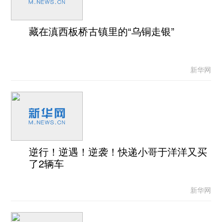
藏在滇西板桥古镇里的“乌铜走银”
新华网
逆行！逆遇！逆袭！快递小哥于洋洋又买
了2辆车
新华网