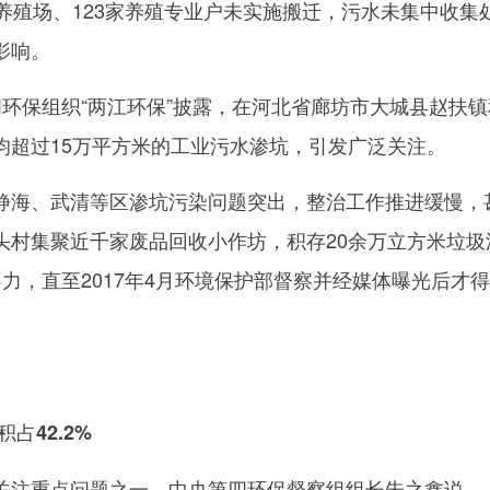
养殖场、123家养殖专业户未实施搬迁，污水未集中收集
影响。
保组织“两江环保”披露，在河北省廊坊市大城县赵扶镇
均超过15万平方米的工业污水渗坑，引发广泛关注。
海、武清等区渗坑污染问题突出，整治工作推进缓慢，
头村集聚近千家废品回收小作坊，积存20余万立方米垃圾
力，直至2017年4月环境保护部督察并经媒体曝光后才
42.2%
注重点问题之一。中央第四环保督察组组长朱之鑫说，