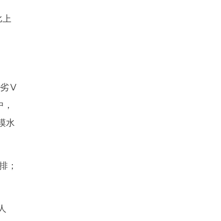
比上
中劣Ⅴ
中，
模水
排；
人