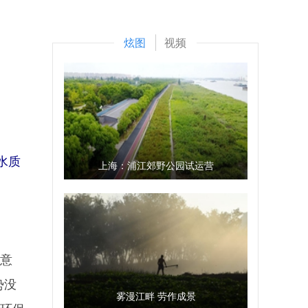
炫图
视频
水质
上海：浦江郊野公园试运营
意
势没
雾漫江畔 劳作成景