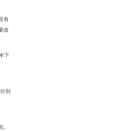
没有
量改
方米下
，分别
方
劣。