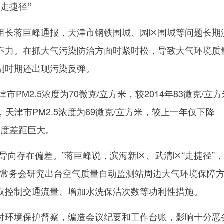
走捷径”
长蒋巨峰通报，天津市钢铁围城、园区围城等问题长期
不力。在抓大气污染防治方面时紧时松，导致大气环境质
别时期还出现污染反弹。
PM2.5浓度为70微克/立方米，较2014年83微克/立
6年，天津市PM2.5浓度为69微克/立方米，较上一年仅下降
降幅度差距巨大。
向存在偏差。”蒋巨峰说，滨海新区、武清区“走捷径”
经政府常务会研究出台空气质量自动监测站周边大气环境保障
取控制交通流量、增加水洗保洁次数等功利性措施。
环境保护督察，编造会议纪要和工作台账，影响十分恶