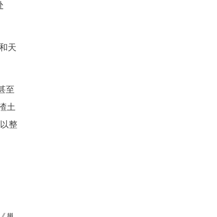
处
和天
甚至
渣土
得以整
《巢