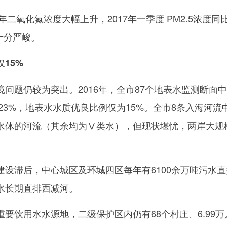
二氧化氮浓度大幅上升，2017年一季度 PM2.5浓度同
十分严峻。
15%
题仍较为突出。2016年，全市87个地表水监测断面
升23%，地表水水质优良比例仅为15%。全市8条入海河流
水体的河流（其余均为Ⅴ类水），但现状堪忧，两岸大规
。
滞后，中心城区及环城四区每年有6100余万吨污水直
水长期直排西减河。
饮用水水源地，二级保护区内仍有68个村庄、6.99万