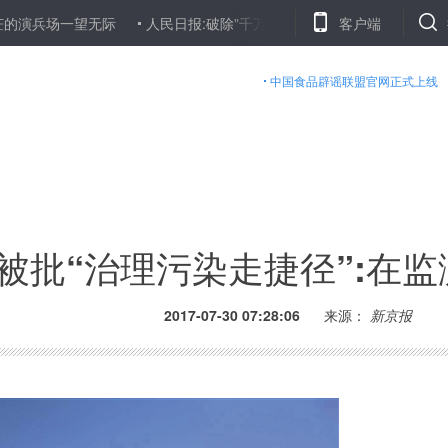
一望无际
人民日报:破除"千万家茶企不及一家立顿"窘境
客户端
人人网原
中国食品辟谣联盟官网正式上线
被批“治理污染走捷径”:在
2017-07-30 07:28:06
来源：
新京报