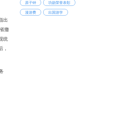
原子钟
功勋荣誉表彰
漫游费
出国游学
指出
省撤
现统
后，
务