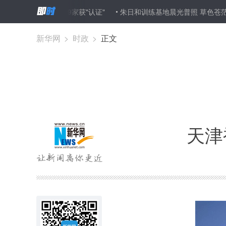
0余平台仅19家获"认证"
朱日和训练基地晨光普照 草色苍茫的演兵场
新华网
>
时政
>
正文
天津