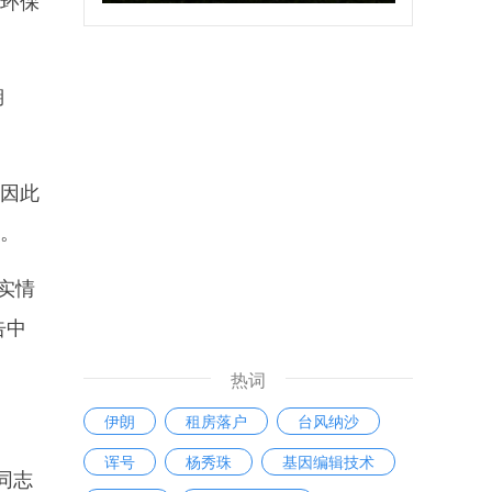
央环保
湖
因此
说。
实情
告中
热词
伊朗
租房落户
台风纳沙
诨号
杨秀珠
基因编辑技术
同志