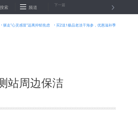
下一篇
负责人许朝军涉赌被捕 牌技出众被称"校长"
搜索
频道
建军90周年阅兵9时举
驱走"心灵感冒"远离抑郁焦虑
买2送1极品老淡干海参，优惠滋补季
监测站周边保洁