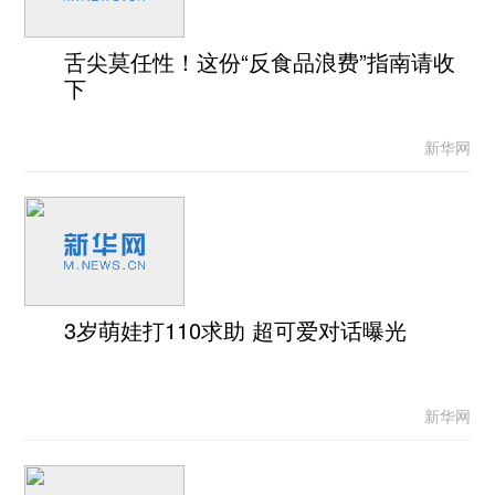
舌尖莫任性！这份“反食品浪费”指南请收
下
新华网
3岁萌娃打110求助 超可爱对话曝光
新华网