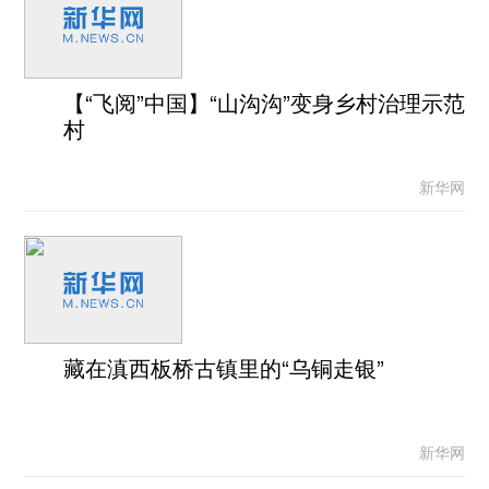
【“飞阅”中国】“山沟沟”变身乡村治理示范
村
新华网
藏在滇西板桥古镇里的“乌铜走银”
新华网