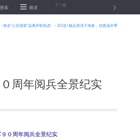
下一篇
型长剑 海疆尖兵——走进庆祝建军90周年阅兵常规导弹第1方队
搜索
频道
猎鹰
驱走"心灵感冒"远离抑郁焦虑
买2送1极品老淡干海参，优惠滋补季
９０周年阅兵全景纪实
军９０周年阅兵全景纪实