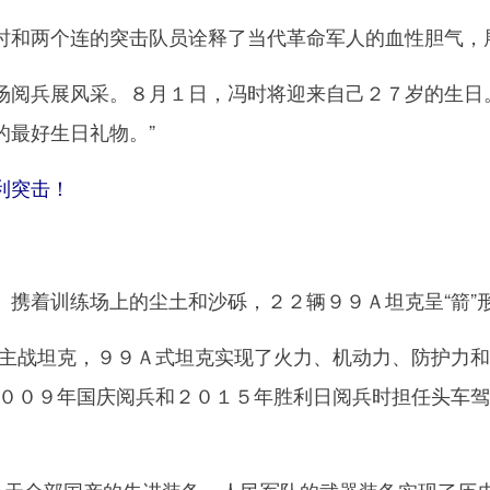
两个连的突击队员诠释了当代革命军人的血性胆气，
兵展风采。８月１日，冯时将迎来自己２７岁的生日。
的最好生日礼物。”
利突击！
着训练场上的尘土和沙砾，２２辆９９Ａ坦克呈“箭”形
战坦克，９９Ａ式坦克实现了火力、机动力、防护力和
２００９年国庆阅兵和２０１５年胜利日阅兵时担任头车
。