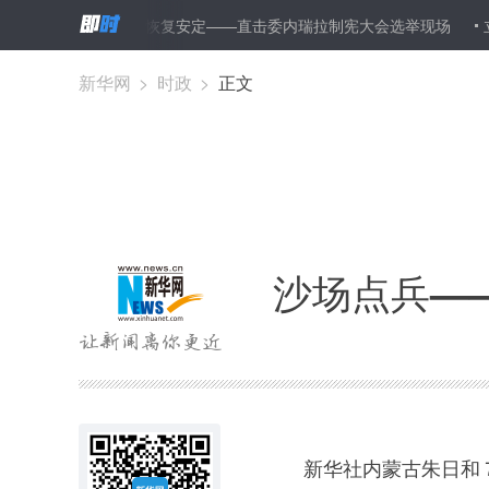
希望一切能恢复安定——直击委内瑞拉制宪大会选举现场
立根固本
新华网
>
时政
>
正文
沙场点兵—
图集
新华社内蒙古朱日和