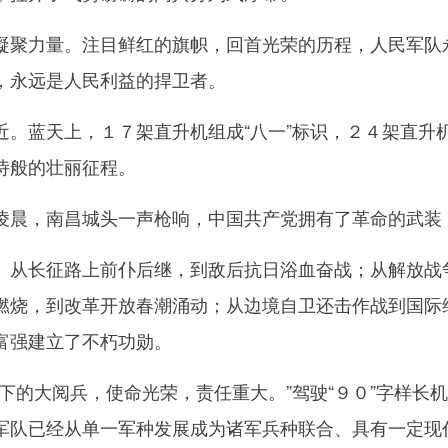
力量。注目鲜红的旗帜，回首光荣的历程，人民军队永
，永远是人民利益的捍卫者。
蓝天上，１７架直升机组成“八一”标识，２４架直升机
诗般的壮丽征程。
晨，南昌城头一声枪响，中国共产党拥有了革命的武装
长征路上前仆后继，到敌后抗日浴血奋战；从解放战争
燃烧，到改革开放春潮涌动；从边境自卫还击作战到国际
富强建立了不朽功勋。
的大阅兵，使命光荣，责任重大。”驾驶“９０”字样长
军队已经从单一军种发展成为诸军兵种联合、具有一定现