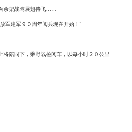
百余架战鹰展翅待飞……
放军建军９０周年阅兵现在开始！”
将陪同下，乘野战检阅车，以每小时２０公里