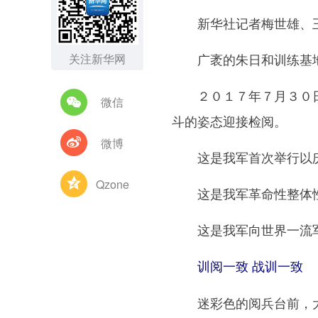
新华社记者梅世雄、王
广袤的朱日和训练基地
关注新华网
２０１７年７月３０日上
微信
斗的姿态迎接检阅。
微博
这是我军首次举行以庆
Qzone
这是我军革命性整体性
这是我军向世界一流军
训阅一致 战训一致
迷彩色的阅兵台前，大红