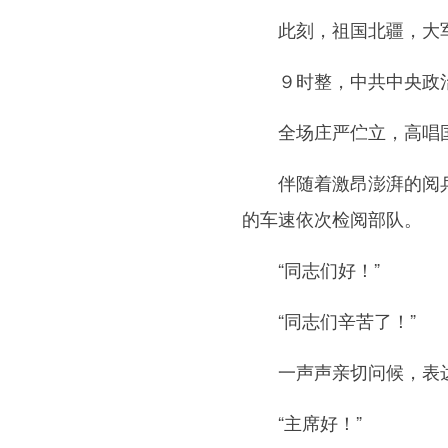
此刻，祖国北疆，大军
９时整，中共中央政治局
全场庄严伫立，高唱国
伴随着激昂澎湃的阅兵曲
的车速依次检阅部队。
“同志们好！”
“同志们辛苦了！”
一声声亲切问候，表达
“主席好！”