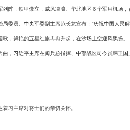
列阵，铁甲傲立，威风凛凛。华北地区６个军用机场，
委员、中央军委副主席范长龙宣布：“庆祝中国人民解
歌，鲜艳的五星红旗冉冉升起，在沙场上空迎风飘扬。
，习近平主席在阅兵总指挥、中部战区司令员韩卫国上
着习主席对将士们的亲切关怀。