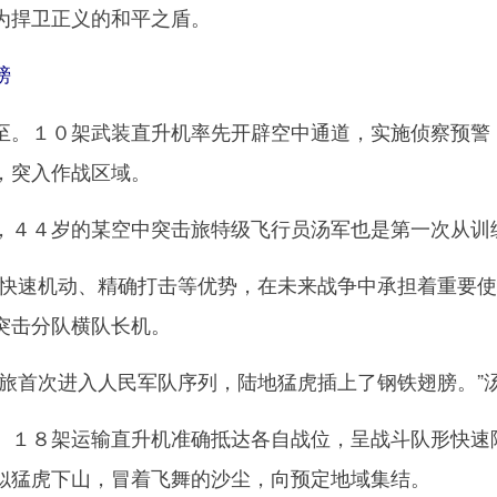
为捍卫正义的和平之盾。
膀
１０架武装直升机率先开辟空中通道，实施侦察预警，
，突入作战区域。
４４岁的某空中突击旅特级飞行员汤军也是第一次从训
速机动、精确打击等优势，在未来战争中承担着重要使
突击分队横队长机。
首次进入人民军队序列，陆地猛虎插上了钢铁翅膀。”
８架运输直升机准确抵达各自战位，呈战斗队形快速降
似猛虎下山，冒着飞舞的沙尘，向预定地域集结。