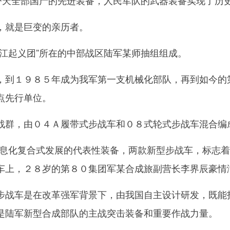
天全部国产的先进装备，人民军队的武器装备实现了历
就是巨变的亲历者。
起义团”所在的中部战区陆军某师抽组组成。
１９８５年成为我军第一支机械化部队，再到如今的第
点先行单位。
群，由０４Ａ履带式步战车和０８式轮式步战车混合编
化复合式发展的代表性装备，两款新型步战车，标志着
车上，２８岁的第８０集团军某合成旅副营长李界辰豪情
车是在改革强军背景下，由我国自主设计研发，既能打
是陆军新型合成部队的主战突击装备和重要作战力量。