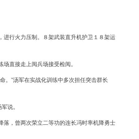
进行火力压制。８架武装直升机护卫１８架运
练场直接走上阅兵场接受检阅。
命。”汤军在实战化训练中多次担任突击群长
汤军说。
落，曾两次荣立二等功的连长冯时率机降勇士