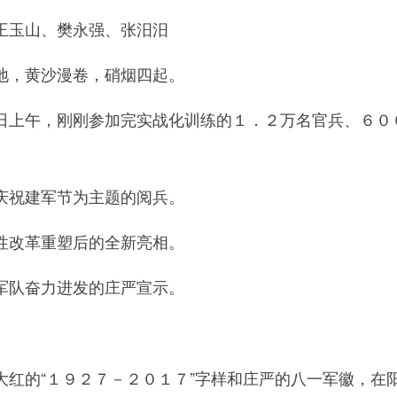
玉山、樊永强、张汨汨
，黄沙漫卷，硝烟四起。
午，刚刚参加完实战化训练的１．２万名官兵、６００
祝建军节为主题的阅兵。
改革重塑后的全新亮相。
队奋力进发的庄严宣示。
的“１９２７－２０１７”字样和庄严的八一军徽，在