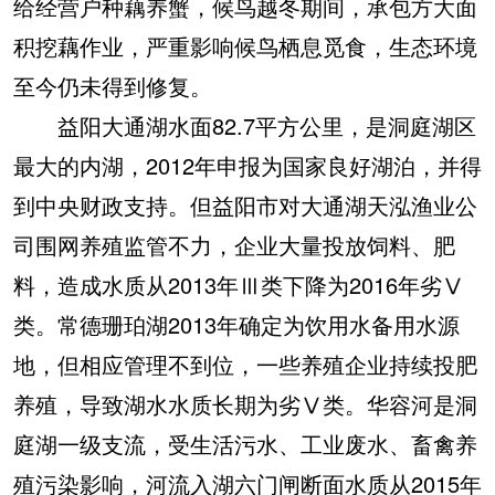
给经营户种藕养蟹，候鸟越冬期间，承包方大面
积挖藕作业，严重影响候鸟栖息觅食，生态环境
至今仍未得到修复。
益阳大通湖水面82.7平方公里，是洞庭湖区
最大的内湖，2012年申报为国家良好湖泊，并得
到中央财政支持。但益阳市对大通湖天泓渔业公
司围网养殖监管不力，企业大量投放饲料、肥
料，造成水质从2013年Ⅲ类下降为2016年劣Ⅴ
类。常德珊珀湖2013年确定为饮用水备用水源
地，但相应管理不到位，一些养殖企业持续投肥
养殖，导致湖水水质长期为劣Ⅴ类。华容河是洞
庭湖一级支流，受生活污水、工业废水、畜禽养
殖污染影响，河流入湖六门闸断面水质从2015年