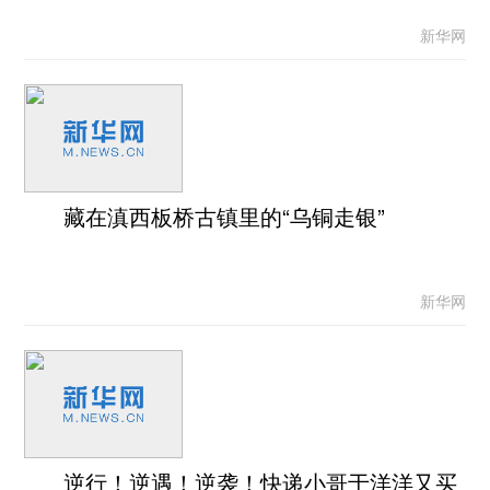
新华网
藏在滇西板桥古镇里的“乌铜走银”
新华网
逆行！逆遇！逆袭！快递小哥于洋洋又买