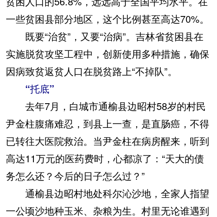
贫困人口的56.8%，远远高于全国平均水平。在
一些贫困县部分地区，这个比例甚至高达70%。
既要“治贫”，又要“治病”。吉林省贫困县在
实施脱贫攻坚工程中，创新使用多种措施，确保
因病致贫返贫人口在脱贫路上“不掉队”。
“托底”
去年7月，白城市通榆县边昭村58岁的村民
尹金柱腹痛难忍，到县上一查，是直肠癌，不得
已转往大医院救治。当尹金柱在病房醒来，听到
高达11万元的医药费时，心都凉了：“天大的债
务怎么还？今后的日子怎么过？”
通榆县边昭村地处科尔沁沙地，全家人指望
一公顷沙地种玉米、杂粮为生。村里无论谁遇到