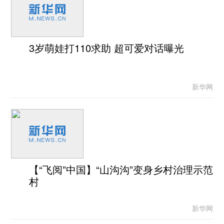
3岁萌娃打110求助 超可爱对话曝光
新华网
【“飞阅”中国】“山沟沟”变身乡村治理示范
村
新华网