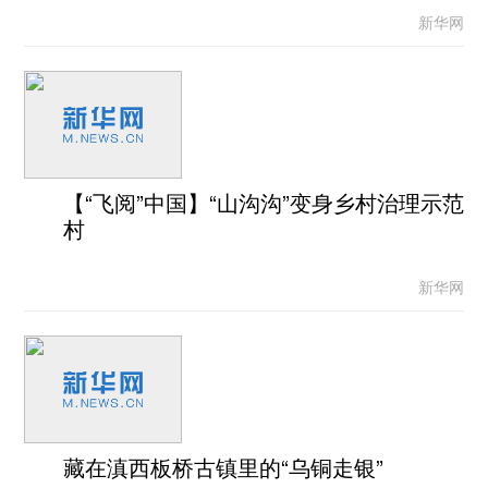
新华网
【“飞阅”中国】“山沟沟”变身乡村治理示范
村
新华网
藏在滇西板桥古镇里的“乌铜走银”