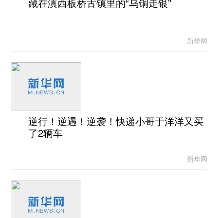
藏在滇西板桥古镇里的“乌铜走银”
新华网
逆行！逆遇！逆袭！快递小哥于洋洋又买
了2辆车
新华网