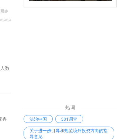
聂晨静
游人数
热词
花卉
法治中国
301调查
关于进一步引导和规范境外投资方向的指
导意见