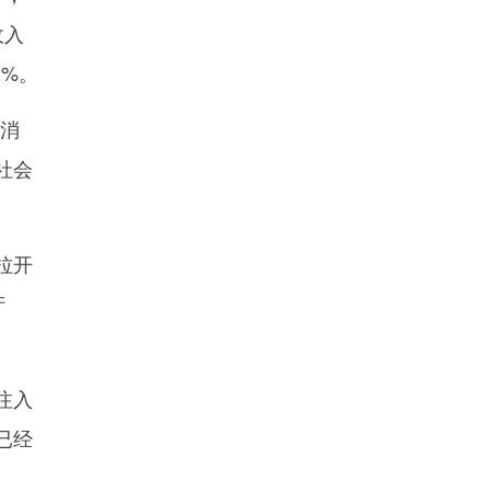
收入
1%。
消
社会
拉开
产
注入
已经