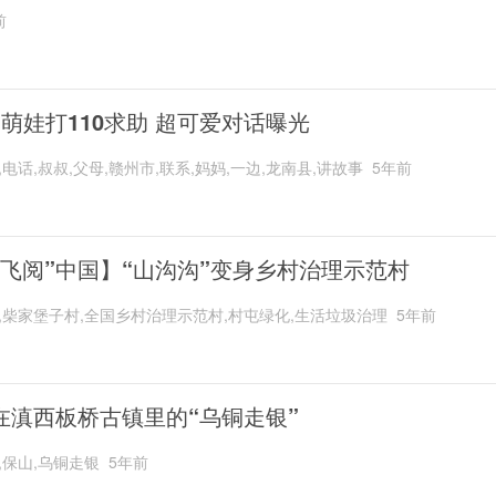
前
岁萌娃打110求助 超可爱对话曝光
,电话,叔叔,父母,赣州市,联系,妈妈,一边,龙南县,讲故事
5年前
“飞阅”中国】“山沟沟”变身乡村治理示范村
,柴家堡子村,全国乡村治理示范村,村屯绿化,生活垃圾治理
5年前
在滇西板桥古镇里的“乌铜走银”
,保山,乌铜走银
5年前