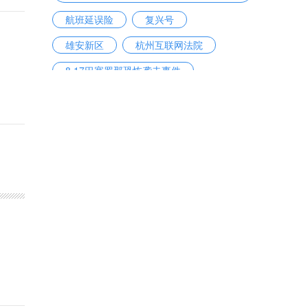
航班延误险
复兴号
雄安新区
杭州互联网法院
8·17巴塞罗那恐怖袭击事件
中国铁路总公司
楼市调控