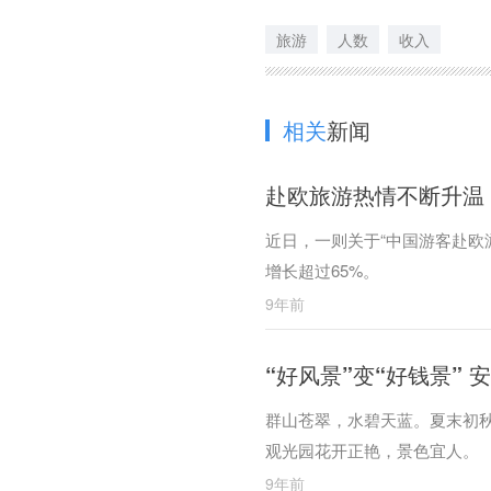
旅游
人数
收入
相关
新闻
赴欧旅游热情不断升温
近日，一则关于“中国游客赴欧
增长超过65%。
9年前
“好风景”变“好钱景”
群山苍翠，水碧天蓝。夏末初秋
观光园花开正艳，景色宜人。
9年前