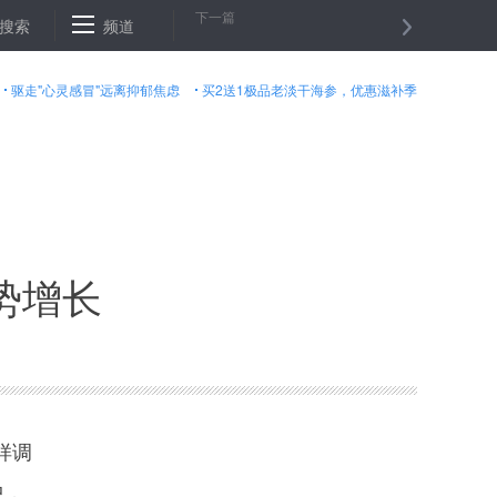
下一篇
国•丝绸之路”首日寻踪焉支山
搜索
频道
习近平致中国科学院青藏高原综合科学考
驱走"心灵感冒"远离抑郁焦虑
买2送1极品老淡干海参，优惠滋补季
势增长
样调
中，