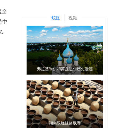
盖全
炫图
视频
待中
亿
弗拉基米尔和苏兹达尔历史遗迹
湖南双峰辣酱飘香