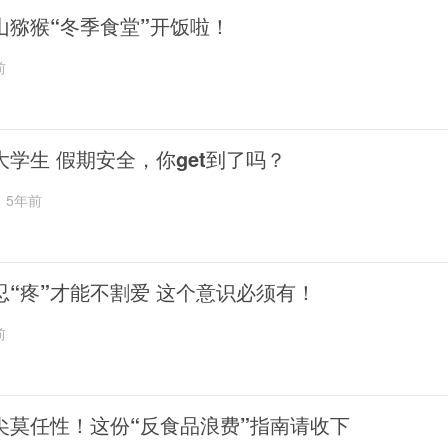
山猕猴“冬季食堂”开饭啦！
前
大学生 假期安全，你get到了吗？
5年前
忍“疼”才能不割爱 这个意识必须有！
前
尖莫任性！这份“反食品浪费”指南请收下