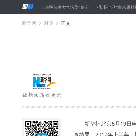
容侵害！北京法院首发大气污染“禁令”
弘扬当代“白求恩精神” 做
新华网
>
时政
>
正文
新华社北京8月19日电
查结果，2017年上半年，