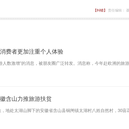
【纠错】
责任编辑： 
 消费者更加注重个人体验
游人数激增”的消息，被朋友圈广泛转发。消息称，今年赴欧洲的旅
 安徽含山力推旅游扶贫
，地处太湖山脚下的安徽省含山县铜闸镇太湖村八姓自然村，30亩