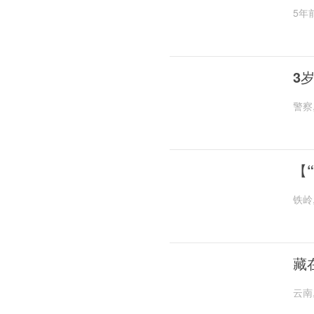
5年
3
警察
【
铁岭
藏
云南