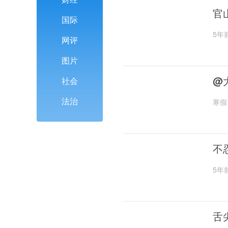
官
国际
5年
网评
图片
@
社会
法治
寒假
不
5年
舌