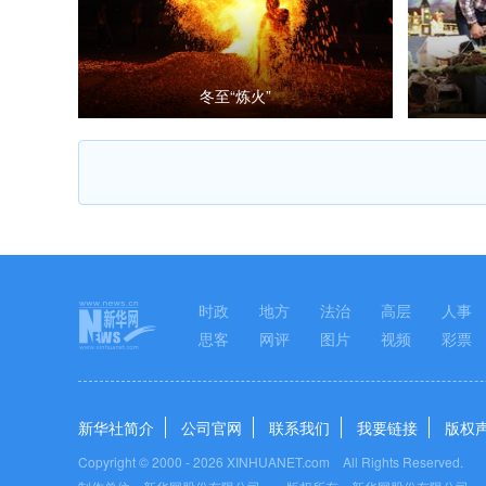
冬至“炼火”
时政
地方
法治
高层
人事
思客
网评
图片
视频
彩票
新华社简介
公司官网
联系我们
我要链接
版权
Copyright © 2000 -
2026 XINHUANET.com All Rights Reserved.