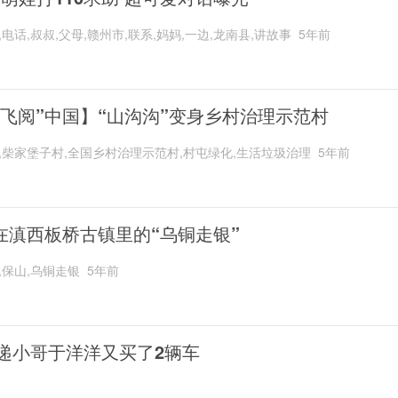
,电话,叔叔,父母,赣州市,联系,妈妈,一边,龙南县,讲故事
5年前
“飞阅”中国】“山沟沟”变身乡村治理示范村
,柴家堡子村,全国乡村治理示范村,村屯绿化,生活垃圾治理
5年前
在滇西板桥古镇里的“乌铜走银”
,保山,乌铜走银
5年前
递小哥于洋洋又买了2辆车