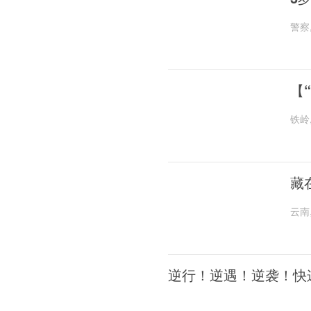
警察
【
铁岭
藏
云南
逆行！逆遇！逆袭！快