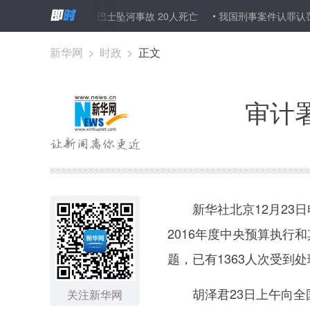
拉贾斯坦邦发生巴士坠河事故 20人死亡
我国刑事案件认罪认罚从宽制
新华网
>
时政
>
正文
审计
新华社北京12月23日
2016年度中央预算执
题，已有1363人次受到
胡泽君23日上午向全国
关注新华网