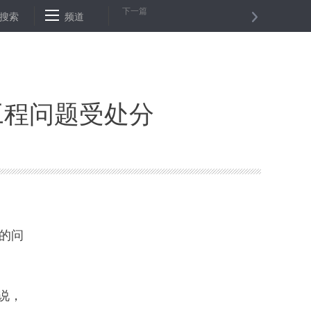
下一篇
受处分
搜索
2018年房地产市场调控：针对各类需求实行差别化调控
频道
新
工程问题受处分
的问
说，