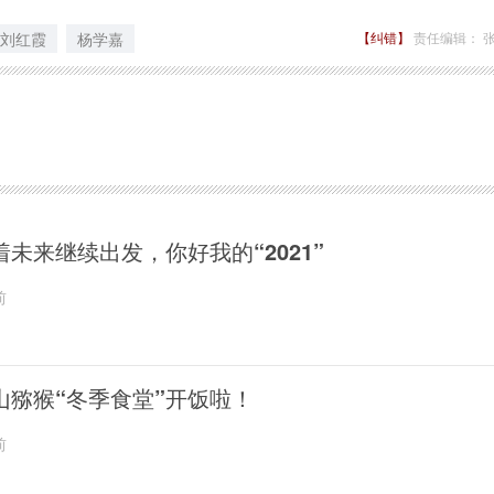
刘红霞
杨学嘉
【纠错】
责任编辑： 
着未来继续出发，你好我的“2021”
前
山猕猴“冬季食堂”开饭啦！
前