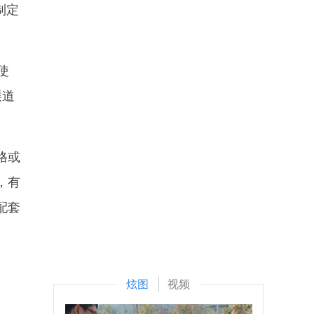
制定
使
渠道
格或
，有
配套
炫图
视频