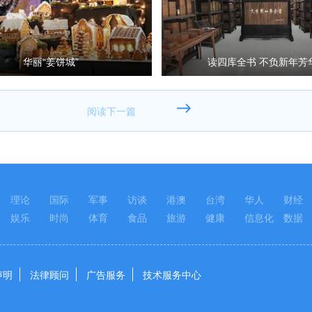
华丽“姜饼城”
读四库全书 不负新年芳
理论
国际
军事
访谈
港澳
台湾
华人
财经
娱乐
时尚
体育
食品
旅游
健康
信息化
数据
声明
法律顾问
广告服务
技术服务中心