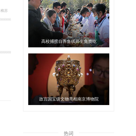
张樵苏
高校捕捞自养鱼供师生免费吃
故宫国宝级文物亮相南京博物院
热词