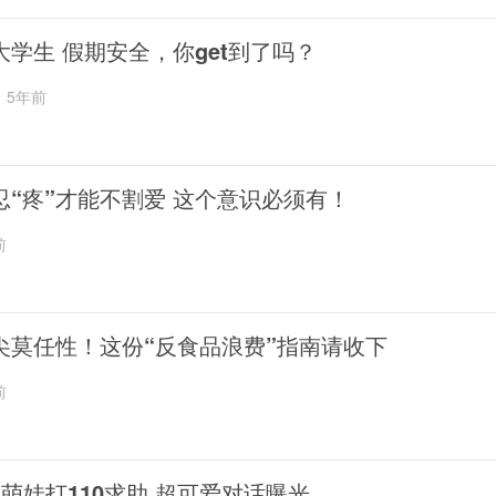
大学生 假期安全，你get到了吗？
5年前
忍“疼”才能不割爱 这个意识必须有！
前
尖莫任性！这份“反食品浪费”指南请收下
前
岁萌娃打110求助 超可爱对话曝光