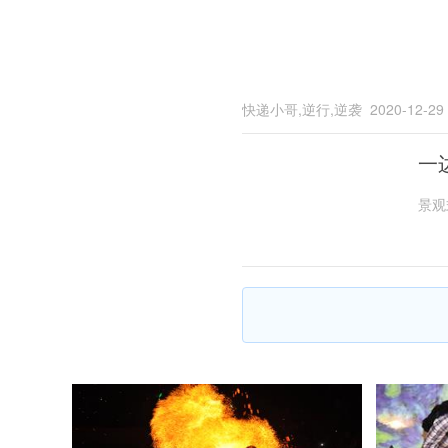
快递小哥,逆行,逆袭
2020-12-29
一
景观