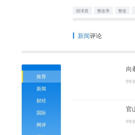
胡泽君
整改率
整改
新闻
评论
向
推荐
5年
新闻
财经
官
国际
5年
网评