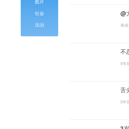
图片
@
社会
法治
寒假
不
5年
舌
5年
3