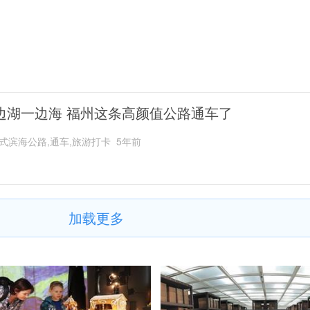
边湖一边海 福州这条高颜值公路通车了
式滨海公路,通车,旅游打卡
5年前
加载更多