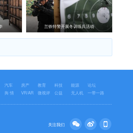
华
兰铁特警开展冬训练兵活动
汽车
房产
教育
科技
能源
论坛
舆 情
VR/AR
微视评
公益
无人机
一带一路
关注我们