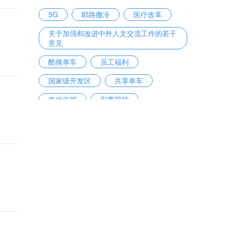
5G
耶路撒冷
医疗改革
关于加强和改进中外人文交流工作的若干
意见
酷骑单车
员工福利
国家级开发区
共享单车
电信诈骗
刑事辩护